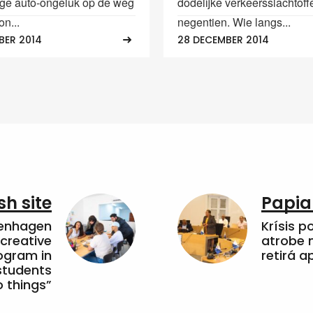
ige auto-ongeluk op de weg
dodelijke verkeersslachtoff
n...
negentien. Wie langs...
BER 2014
28 DECEMBER 2014
sh site
Papia
penhagen
Krísis p
 creative
atrobe n
ogram in
retirá 
students
 things”