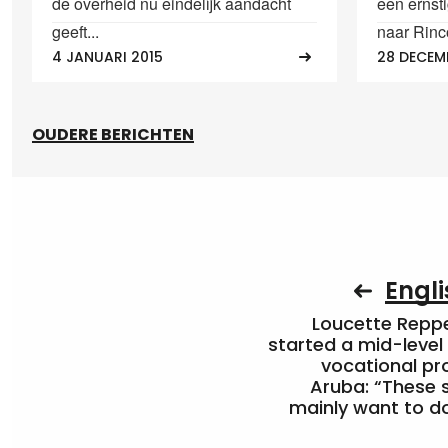
de overheid nu eindelijk aandacht
een ernst
geeft...
naar Rinco
4 JANUARI 2015
28 DECEM
OUDERE BERICHTEN
Engli
Loucette Rep
started a mid-level
vocational pr
Aruba: “These 
mainly want to do