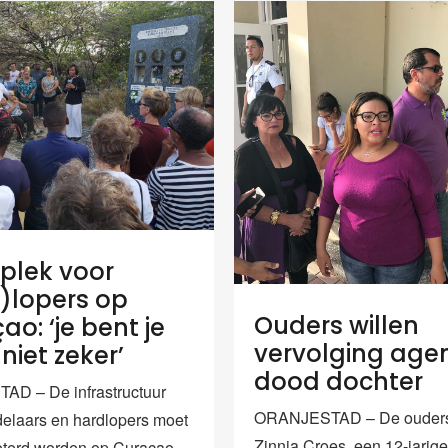
plek voor
)lopers op
Ouders willen
o: ‘je bent je
vervolging age
niet zeker’
dood dochter
AD – De infrastructuur
ORANJESTAD – De ouders
elaars en hardlopers moet
Zinnia Croes, een 12-jarig
eterd worden op Curaçao.