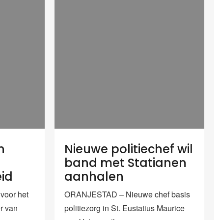
n
Nieuwe politiechef wil
band met Statianen
eid
aanhalen
oor het
ORANJESTAD – Nieuwe chef basis
er van
politiezorg in St. Eustatius Maurice