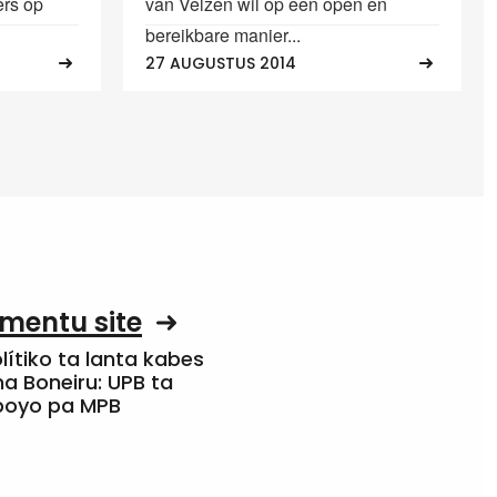
ers op
van Velzen wil op een open en
bereikbare manier...
27 AUGUSTUS 2014
mentu site
olítiko ta lanta kabes
a Boneiru: UPB ta
apoyo pa MPB