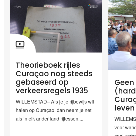
Theorieboek rijles
Curaçao nog steeds
gebaseerd op
Geen 
verkeersregels 1935
(hard
Curaça
WILLEMSTAD– Als je je rijbewijs wil
leven 
halen op Curaçao, dan neem je net
als in elk ander land rijlessen....
WILLEMST
voor wand
snel verb