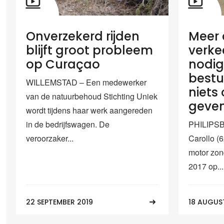
Onverzekerd rijden
Meer 
blijft groot probleem
verke
op Curaçao
nodig
bestu
WILLEMSTAD – Een medewerker
niets
van de natuurbehoud Stichting Uniek
geven
wordt tijdens haar werk aangereden
in de bedrijfswagen. De
PHILIPSB
veroorzaker...
Carollo (6
motor zond
2017 op...
22 SEPTEMBER 2019
18 AUGUS