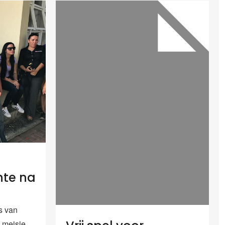
nte na
 van
e meisje