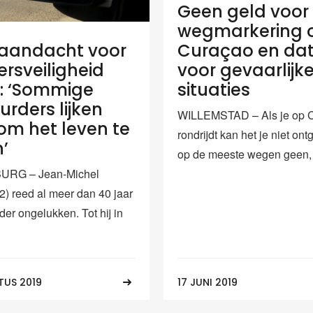
Geen geld voor
wegmarkering 
aandacht voor
Curaçao en dat
ersveiligheid
voor gevaarlijk
: ‘Sommige
situaties
urders lijken
WILLEMSTAD – Als je op 
 om het leven te
rondrijdt kan het je niet on
’
op de meeste wegen geen, o
URG – Jean-Michel
2) reed al meer dan 40 jaar
er ongelukken. Tot hij in
TUS 2019
17 JUNI 2019