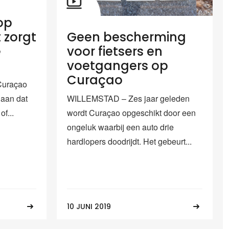
op
 zorgt
Geen bescherming
e
voor fietsers en
voetgangers op
Curaçao
Curaçao
tgaan dat
WILLEMSTAD – Zes jaar geleden
f...
wordt Curaçao opgeschikt door een
ongeluk waarbij een auto drie
hardlopers doodrijdt. Het gebeurt...
10 JUNI 2019