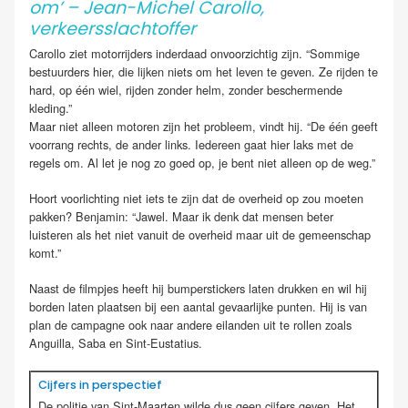
om’ – Jean-Michel Carollo,
verkeersslachtoffer
Carollo ziet motorrijders inderdaad onvoorzichtig zijn. “Sommige
bestuurders hier, die lijken niets om het leven te geven. Ze rijden te
hard, op één wiel, rijden zonder helm, zonder beschermende
kleding.”
Maar niet alleen motoren zijn het probleem, vindt hij. “De één geeft
voorrang rechts, de ander links. Iedereen gaat hier laks met de
regels om. Al let je nog zo goed op, je bent niet alleen op de weg.”
Hoort voorlichting niet iets te zijn dat de overheid op zou moeten
pakken? Benjamin: “Jawel. Maar ik denk dat mensen beter
luisteren als het niet vanuit de overheid maar uit de gemeenschap
komt.”
Naast de filmpjes heeft hij bumperstickers laten drukken en wil hij
borden laten plaatsen bij een aantal gevaarlijke punten. Hij is van
plan de campagne ook naar andere eilanden uit te rollen zoals
Anguilla, Saba en Sint-Eustatius.
Cijfers in perspectief
De politie van Sint-Maarten wilde dus geen cijfers geven. Het