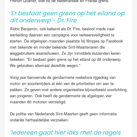
French Quarter, vlak bij de Nederlandse en Franse grens.
‘Er bestaat geen grens op het eiland op
dit onderwerp’- Dr. Fire
Aldric Benjamin, ook bekend als Dr. Fire, besloot mede naar
aanleiding daarvan een campagne voor verkeersveiligheid te
starten. De afgelopen maanden plaatste hij filmpjes op Facebook
met bekende en minder bekende Sint-Maartenaren die
weggebruikers waarschuwen. Ze zijn inmiddels duizenden keren
bekeken. “Er bestaat geen grens op het eiland op dit onderwerp.
We gebruiken allemaal dezelfde wegen.”
Vorig jaar benoemde de gendarmerie roekeloos rijgedrag van
motor- en scooterrijders al één van de prioriteiten om aan te
pakken. Ze geven met andere organisaties bijvoorbeeld voorlichting
aan jongeren. Ook heeft de gendarmerie de afgelopen vier
maanden 80 motoren vernietigd.
De politie van Nederlands Sint-Maarten geeft geen informatie
ondanks herhaaldelijke verzoeken.
‘Iedereen gaat hier laks met de regels