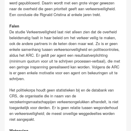
werd gepubliceerd. Daarin wordt met een grote vinger gewezen
naar de overheid die geen prioriteit geeft aan verkeersveiligheid.
Een conclusie die Rignald Cristina al enkele jaren trekt.
Falen
De studie Verkeersveiligheid laat niet alleen zien dat de overheid
beleidsmatig faalt in haar beleid om het verkeer veilig te maken,
ook de andere partners in de keten doen maar wat. Zo is er geen
enkele samenhang tussen verkeersonveiligheid en politiecontroles,
aldus het ARC. Er geldt per agent een resultaatverplichting
(minimum quotum voor uit te schrijven processen-verbaal), die met
een geringe inspanning gerealiseerd kan worden. Volgens de ARC
is er geen enkele motivatie voor een agent om bekeuringen uit te
schrijven.
Het politiekorps houdt geen statistieken bij en de databank van
CRS, de organisatie die in naam van de
verzekeringsmaatschappijen verkeersongelukken afhandelt, is niet
toegankelijk voor derden. Er is geen relatie tussen wegonderhoud
en verkeersveiligheid; de meest onveilige weggedeeltes worden
niet aangepakt.
Wetgeving