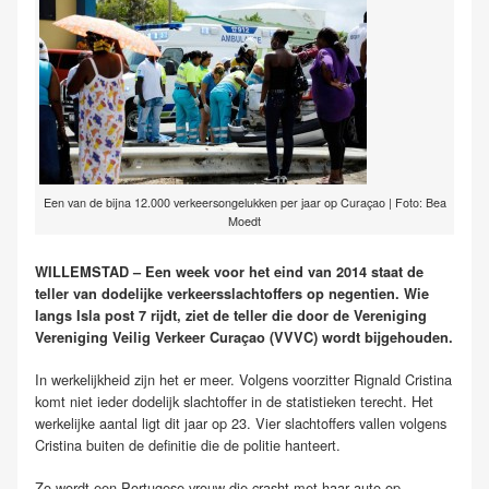
Een van de bijna 12.000 verkeersongelukken per jaar op Curaçao | Foto: Bea
Moedt
WILLEMSTAD – Een week voor het eind van 2014 staat de
teller van dodelijke verkeersslachtoffers op negentien. Wie
langs Isla post 7 rijdt, ziet de teller die door de Vereniging
Vereniging Veilig Verkeer Curaçao (VVVC) wordt bijgehouden.
In werkelijkheid zijn het er meer. Volgens voorzitter Rignald Cristina
komt niet ieder dodelijk slachtoffer in de statistieken terecht. Het
werkelijke aantal ligt dit jaar op 23. Vier slachtoffers vallen volgens
Cristina buiten de definitie die de politie hanteert.
Zo wordt een Portugese vrouw die crasht met haar auto op