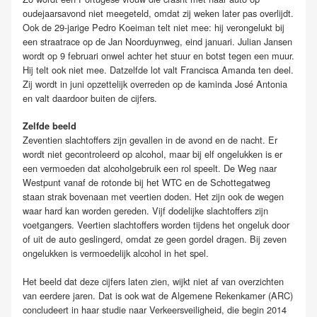
oudejaarsavond niet meegeteld, omdat zij weken later pas overlijdt.
Ook de 29-jarige Pedro Koeiman telt niet mee: hij verongelukt bij
een straatrace op de Jan Noorduynweg, eind januari. Julian Jansen
wordt op 9 februari onwel achter het stuur en botst tegen een muur.
Hij telt ook niet mee. Datzelfde lot valt Francisca Amanda ten deel.
Zij wordt in juni opzettelijk overreden op de kaminda José Antonia
en valt daardoor buiten de cijfers.
Zelfde beeld
Zeventien slachtoffers zijn gevallen in de avond en de nacht. Er
wordt niet gecontroleerd op alcohol, maar bij elf ongelukken is er
een vermoeden dat alcoholgebruik een rol speelt. De Weg naar
Westpunt vanaf de rotonde bij het WTC en de Schottegatweg
staan strak bovenaan met veertien doden. Het zijn ook de wegen
waar hard kan worden gereden. Vijf dodelijke slachtoffers zijn
voetgangers. Veertien slachtoffers worden tijdens het ongeluk door
of uit de auto geslingerd, omdat ze geen gordel dragen. Bij zeven
ongelukken is vermoedelijk alcohol in het spel.
Het beeld dat deze cijfers laten zien, wijkt niet af van overzichten
van eerdere jaren. Dat is ook wat de Algemene Rekenkamer (ARC)
concludeert in haar studie naar Verkeersveiligheid, die begin 2014