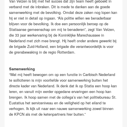
Van Velzen is blij met het succes dat zijn team heeft geboekt in
verband met de inbraken. Dit is mede te danken aan de goede
samenwerking met de bevolking. Omdat deze zaken nog lopen kan
hij er niet in detail op ingaan. “Als politie willen we benaderbaar
blijven voor de bevolking. Ik doe een persoonlijk beroep op de
Statiaanse gemeenschap om mij te benaderen”, zegt Van Velzen,
die 33 jaar werkervaring bij de Koninklijke Marechaussee in
Nederland met zich mee brengt. Hij heeft onder andere gewerkt bij
de brigade Zuid-Holland, een brigade die verantwoordelijk is voor
de grensbewaking in de regio Rotterdam.
Samenwerking
“Wat mij heeft bewogen om op een functie in Caribisch Nederland
te solliciteren is mijn voorliefde voor samenwerking buiten het
directe kader van Nederland. Ik denk dat ik op Statia een hoop kan
leren, en vanuit mijn eerder opgedane ervaringen een hoop kan
brengen. Ik hoop samen met de collega’s van het politiebureau St.
Eustatius het serviceniveau en de veiligheid op het eiland te
verhogen. Ik kijk uit naar een nauwe samenwerking zowel binnen
de KPCN als met de ketenpartners hier buiten.”