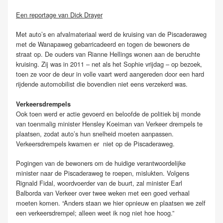
Een reportage van Dick Drayer
Met auto’s en afvalmateriaal werd de kruising van de Piscaderaweg
met de Wanapaweg gebarricadeerd en togen de bewoners de
straat op. De ouders van Rianne Hellings wonen aan de beruchte
kruising. Zij was in 2011 – net als het Sophie vrijdag – op bezoek,
toen ze voor de deur in volle vaart werd aangereden door een hard
rijdende automobilist die bovendien niet eens verzekerd was.
Verkeersdrempels
Ook toen werd er actie gevoerd en beloofde de politiek bij monde
van toenmalig minister Hensley Koeiman van Verkeer drempels te
plaatsen, zodat auto’s hun snelheid moeten aanpassen.
Verkeersdrempels kwamen er niet op de Piscaderaweg.
Pogingen van de bewoners om de huidige verantwoordelijke
minister naar de Piscaderaweg te roepen, mislukten. Volgens
Rignald Fidal, woordvoerder van de buurt, zal minister Earl
Balborda van Verkeer over twee weken met een goed verhaal
moeten komen. “Anders staan we hier opnieuw en plaatsen we zelf
een verkeersdrempel; alleen weet ik nog niet hoe hoog.”