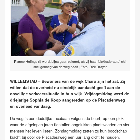
Rianne Hellings (l) wordt bijna gearresteerd, als zij haar ‘blokkade-auto’ niet
snel genoeg van de weg haalt | Foto: Dick Drayer
WILLEMSTAD – Bewoners van de wijk Charo zijn het zat. Zij
willen dat de overheid nu eindelijk aandacht geeft aan de
onveilige verkeerssituatie in hun wijk. Vrijdagmiddag werd de
driejarige Sophia de Koop aangereden op de Piscaderaweg
en overleed vandaag.
De weg is een dodelijke racebaan volgens de buurt, op een plek
waar de afgelopen jaren tientallen ongelukken plaatsvonden en vier
mensen het leven lieten. Zondagmiddag zetten zij hun boodschap
kracht bij door de Piscaderaweg een uur lang dicht te houden.