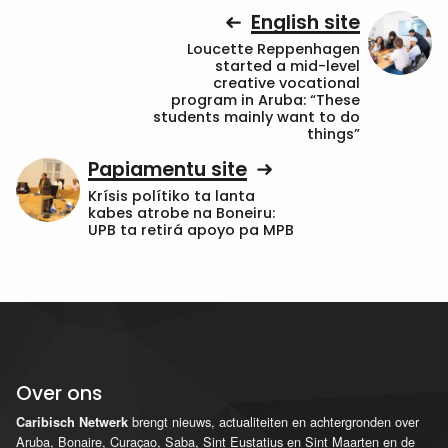
English site
Loucette Reppenhagen
started a mid-level
creative vocational
program in Aruba: “These
students mainly want to do
things”
Papiamentu site
Krísis polítiko ta lanta
kabes atrobe na Boneiru:
UPB ta retirá apoyo pa MPB
Over ons
brengt nieuws, actualiteiten en achtergronden over
Caribisch Netwerk
Aruba, Bonaire, Curaçao, Saba, Sint Eustatius en Sint Maarten en de