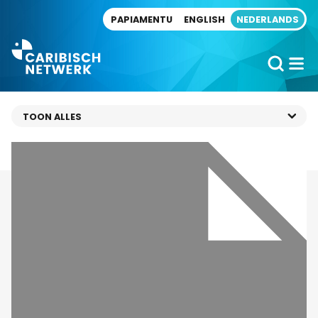
Direct naar artikel
PAPIAMENTU
ENGLISH
NEDERLANDS