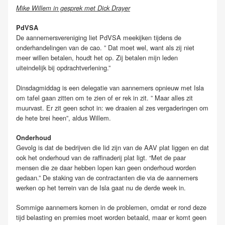
Mike Willem in gesprek met Dick Drayer
PdVSA
De aannemersvereniging liet PdVSA meekijken tijdens de
onderhandelingen van de cao. ” Dat moet wel, want als zij niet
meer willen betalen, houdt het op. Zij betalen mijn leden
uiteindelijk bij opdrachtverlening.”
Dinsdagmiddag is een delegatie van aannemers opnieuw met Isla
om tafel gaan zitten om te zien of er rek in zit. ” Maar alles zit
muurvast. Er zit geen schot in: we draaien al zes vergaderingen om
de hete brei heen”, aldus Willem.
Onderhoud
Gevolg is dat de bedrijven die lid zijn van de AAV plat liggen en dat
ook het onderhoud van de raffinaderij plat ligt. “Met de paar
mensen die ze daar hebben lopen kan geen onderhoud worden
gedaan.” De staking van de contractanten die via de aannemers
werken op het terrein van de Isla gaat nu de derde week in.
Sommige aannemers komen in de problemen, omdat er rond deze
tijd belasting en premies moet worden betaald, maar er komt geen