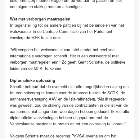
belemmert, zij moeten vragen om de wet aan te passen en niet
een algemen staking moeten afkondigen.
Wet met verborgen maatregelen
In tegenstelling tot de andere partijen bij het behandelen van het
wetsvoorstel in de Centrale Commissie van het Parlement,
verwierp de MFK-fractie deze.
“Wij veegden het wetsvoorstel van tafel omdat het heel veel
internationale verdragen schendt. Het is een wetsvoorstel met
verborgen maatregelen erin.” Zo geeft Gerrit Schotte, de politieke
leider van de MFK, te kennen.
Diplomatieke oplossing
Schotte betreurt dat de overheid niet alle mogelijkheden naging om
tot een oplossing te komen voor de impasse tussen de SGTK, de
aannemersvereniging AAV en de Isla-raffinaderij. “Als ik regeerder
was geweest, zou de staking van de contractanten in dienst van de
aannemers niet langer dan twee dagen hebben geduurd. Ik zou alle
diplomatieke voorzieningen hebben uitgeput om met de
Venezolaanse president te praten en tot een oplossing te komen.”
Volgens Schotte moet de regering PdVSA overhalen om het