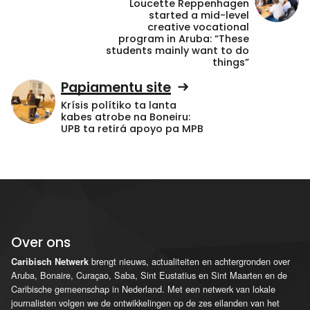
Loucette Reppenhagen
started a mid-level
creative vocational
program in Aruba: “These
students mainly want to do
things”
Papiamentu site
Krísis polítiko ta lanta
kabes atrobe na Boneiru:
UPB ta retirá apoyo pa MPB
Over ons
brengt nieuws, actualiteiten en achtergronden over
Caribisch Netwerk
Aruba, Bonaire, Curaçao, Saba, Sint Eustatius en Sint Maarten en de
Caribische gemeenschap in Nederland. Met een netwerk van lokale
journalisten volgen we de ontwikkelingen op de zes eilanden van het