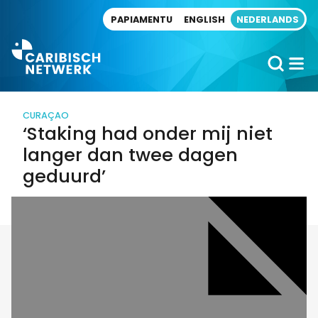
Direct naar artikel
PAPIAMENTU
ENGLISH
NEDERLANDS
CURAÇAO
‘Staking had onder mij niet
langer dan twee dagen
geduurd’