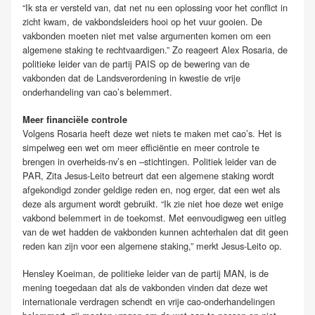
“Ik sta er versteld van, dat net nu een oplossing voor het conflict in
zicht kwam, de vakbondsleiders hooi op het vuur gooien. De
vakbonden moeten niet met valse argumenten komen om een
algemene staking te rechtvaardigen.” Zo reageert Alex Rosaria, de
politieke leider van de partij PAIS op de bewering van de
vakbonden dat de Landsverordening in kwestie de vrije
onderhandeling van cao’s belemmert.
Meer financiële controle
Volgens Rosaria heeft deze wet niets te maken met cao’s. Het is
simpelweg een wet om meer efficiëntie en meer controle te
brengen in overheids-nv’s en –stichtingen. Politiek leider van de
PAR, Zita Jesus-Leito betreurt dat een algemene staking wordt
afgekondigd zonder geldige reden en, nog erger, dat een wet als
deze als argument wordt gebruikt. “Ik zie niet hoe deze wet enige
vakbond belemmert in de toekomst. Met eenvoudigweg een uitleg
van de wet hadden de vakbonden kunnen achterhalen dat dit geen
reden kan zijn voor een algemene staking,” merkt Jesus-Leito op.
Hensley Koeiman, de politieke leider van de partij MAN, is de
mening toegedaan dat als de vakbonden vinden dat deze wet
internationale verdragen schendt en vrije cao-onderhandelingen