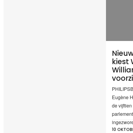
Nieuw
kiest
Willi
voorzi
PHILIPSB
Eugène Ho
de vijftie
parlement
ingezwore
10 OKTOB