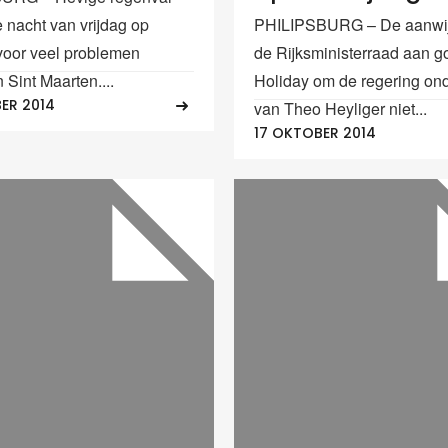
e nacht van vrijdag op
PHILIPSBURG – De aanwij
voor veel problemen
de Rijksministerraad aan g
 Sint Maarten....
Holiday om de regering ond
ER 2014
van Theo Heyliger niet...
17 OKTOBER 2014