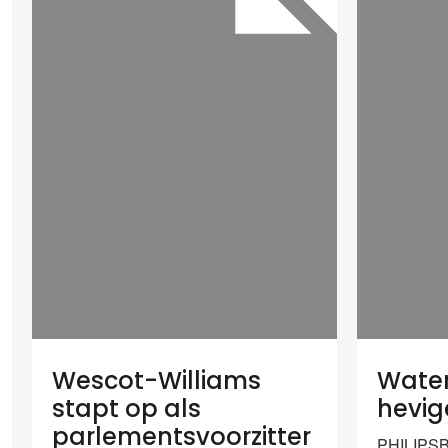
Wescot-Williams
Water
stapt op als
hevig
parlementsvoorzitter
PHILIPSB