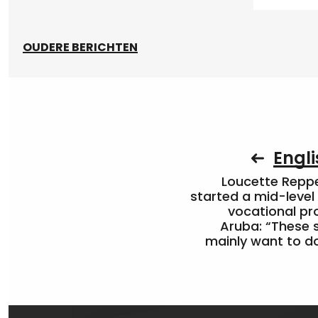
OUDERE BERICHTEN
Engli
Loucette Rep
started a mid-level
vocational pr
Aruba: “These 
mainly want to do