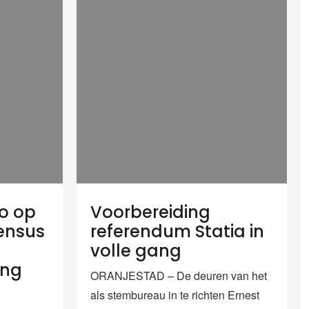
o op
Voorbereiding
ensus
referendum Statia in
volle gang
ing
ORANJESTAD – De deuren van het
als stembureau in te richten Ernest