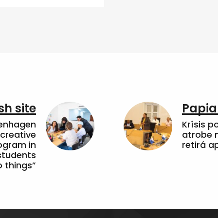
sh site
Papia
penhagen
Krísis p
 creative
atrobe n
ogram in
retirá 
students
 things”