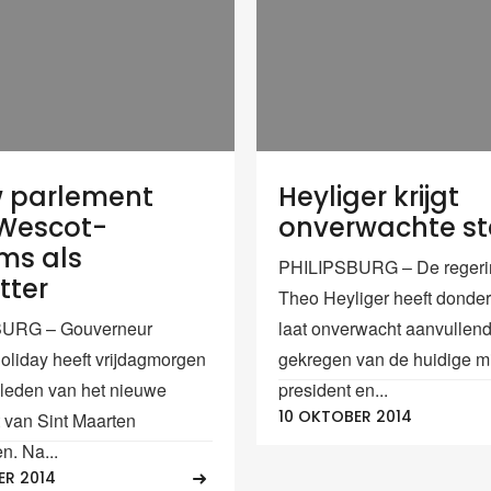
 parlement
Heyliger krijgt
 Wescot-
onverwachte s
ams als
PHILIPSBURG – De regeri
tter
Theo Heyliger heeft dond
URG – Gouverneur
laat onverwacht aanvullen
liday heeft vrijdagmorgen
gekregen van de huidige mi
n leden van het nieuwe
president en...
10 OKTOBER 2014
 van Sint Maarten
n. Na...
ER 2014