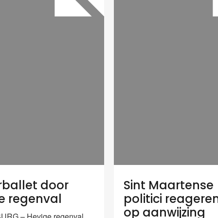
ballet door
Sint Maartense
e regenval
politici reageren
op aanwijzing
URG – Hevige regenval