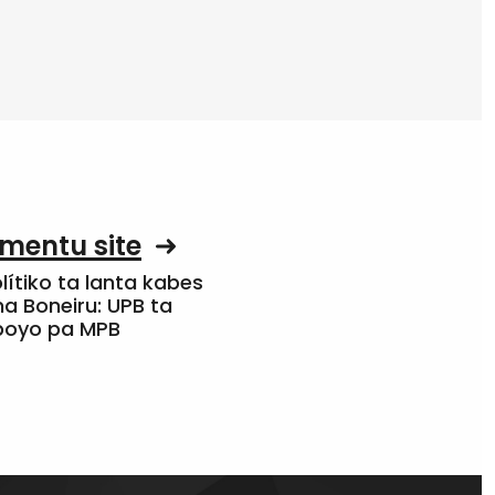
mentu site
olítiko ta lanta kabes
a Boneiru: UPB ta
apoyo pa MPB