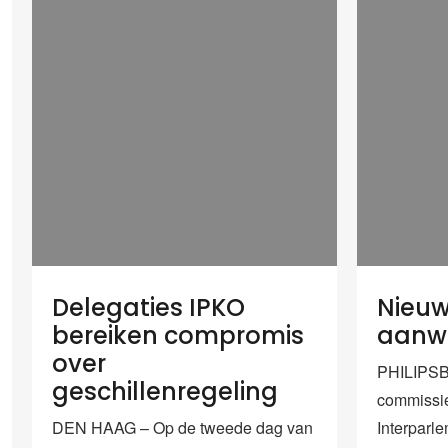
Delegaties IPKO
Nieuw
bereiken compromis
aanwi
over
PHILIPSB
geschillenregeling
commissie
DEN HAAG – Op de tweede dag van
Interparle