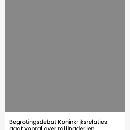
Begrotingsdebat Koninkrijksrelaties
gaat vooral over raffinaderijen