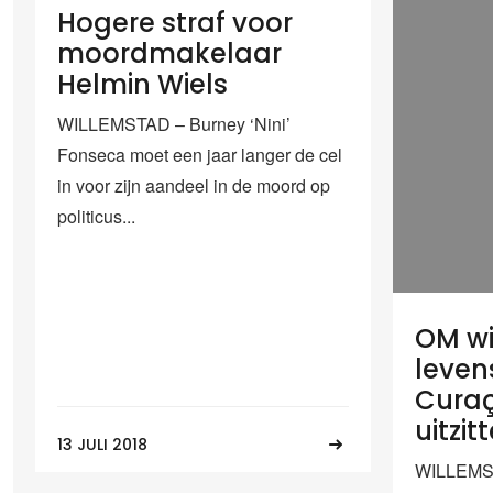
Hogere straf voor
moordmakelaar
Helmin Wiels
WILLEMSTAD – Burney ‘Nini’
Fonseca moet een jaar langer de cel
in voor zijn aandeel in de moord op
politicus...
OM wi
leven
Curaç
uitzit
13 JULI 2018
WILLEMST