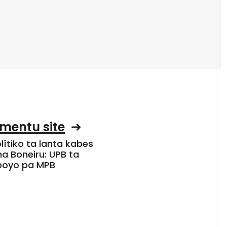
mentu site
olítiko ta lanta kabes
a Boneiru: UPB ta
apoyo pa MPB