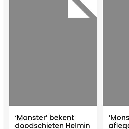
‘Monster’ bekent
‘Mons
doodschieten Helmin
afleg