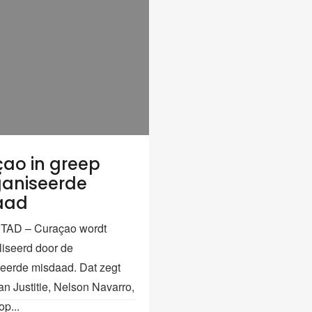
ao in greep
aniseerde
aad
AD – Curaçao wordt
liseerd door de
eerde misdaad. Dat zegt
an Justitie, Nelson Navarro,
op...