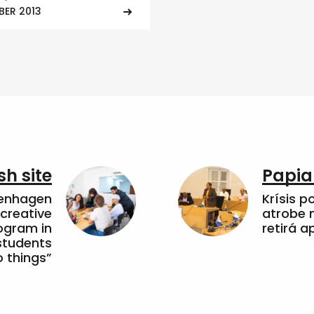
BER 2013
sh site
Papia
penhagen
Krísis p
 creative
atrobe n
ogram in
retirá 
students
 things”