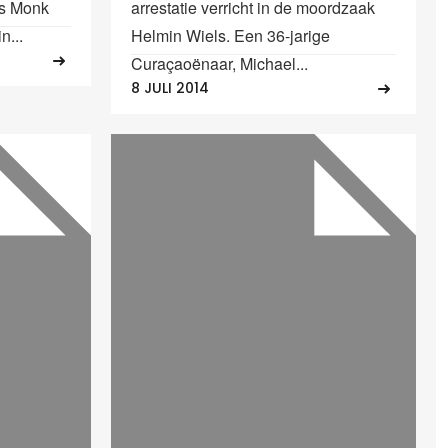
os Monk
arrestatie verricht in de moordzaak
n...
Helmin Wiels. Een 36-jarige
Curaçaoënaar, Michael...
8 JULI 2014