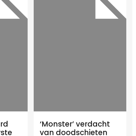
rd
‘Monster’ verdacht
rste
van doodschieten