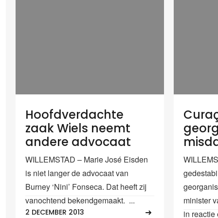
Hoofdverdachte
Curaç
zaak Wiels neemt
georg
andere advocaat
misd
WILLEMSTAD – Marie José Eisden
WILLEMST
is niet langer de advocaat van
gedestabi
Burney ‘Nini’ Fonseca. Dat heeft zij
georganis
vanochtend bekendgemaakt. ...
minister v
2 DECEMBER 2013
in reactie 