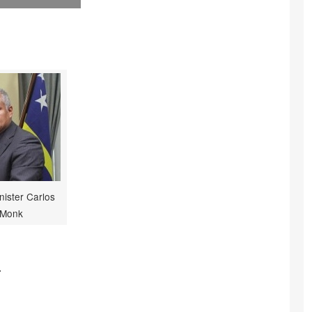
ister Carlos
Monk
.