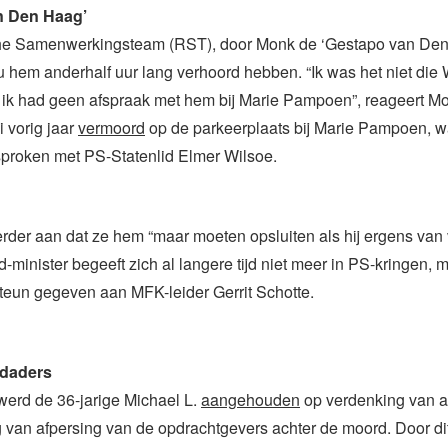
n Den Haag’
e Samenwerkingsteam (RST), door Monk de ‘Gestapo van Den
hem anderhalf uur lang verhoord hebben. “Ik was het niet die 
, ik had geen afspraak met hem bij Marie Pampoen”, reageert Mo
 vorig jaar
vermoord
op de parkeerplaats bij Marie Pampoen, wa
proken met PS-Statenlid Elmer Wilsoe.
rder aan dat ze hem “maar moeten opsluiten als hij ergens van
d-minister begeeft zich al langere tijd niet meer in PS-kringen, 
 steun gegeven aan MFK-leider Gerrit Schotte.
e daders
werd de 36-jarige Michael L.
aangehouden
op verdenking van a
 van afpersing van de opdrachtgevers achter de moord. Door dit