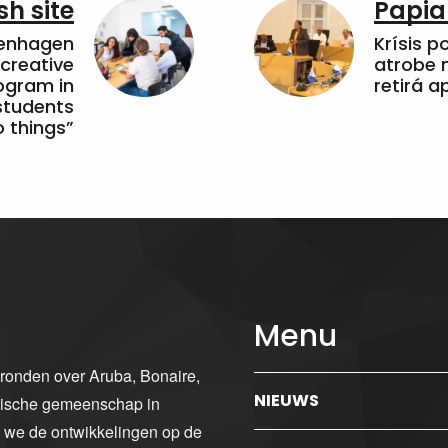
sh site
Papia
penhagen
Krísis p
 creative
atrobe n
ogram in
retirá 
students
 things”
Menu
gronden over Aruba, Bonaire,
NIEUWS
ibische gemeenschap in
n we de ontwikkelingen op de