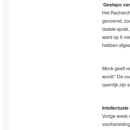
‘Gestapo va
Het Recherch
genoemd, zou 
laatste sprak
werd op 5 mei
hebben afges
Monk geeft ve
wordt.” De ou
openlijk zijn
Intellectuel
Vorige week 
voorbereiding