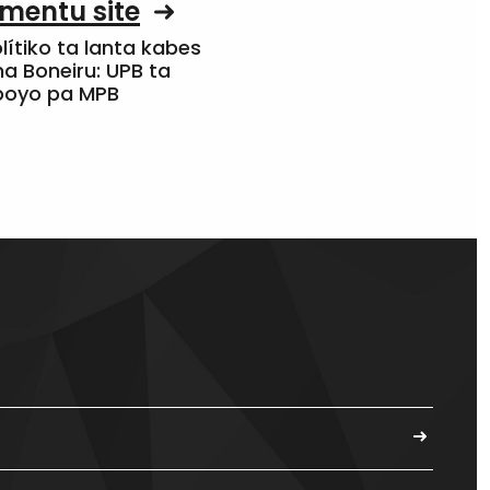
mentu site
olítiko ta lanta kabes
a Boneiru: UPB ta
apoyo pa MPB