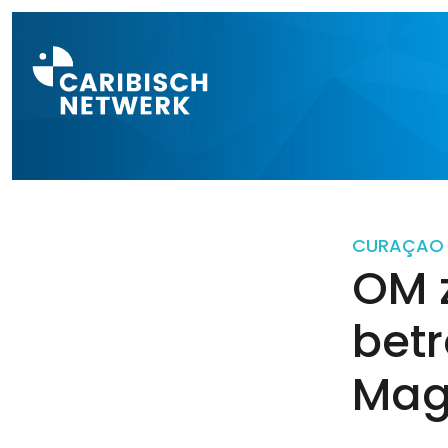
Direct naar a
CURAÇAO
OM z
bet
Mag