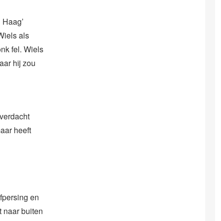
 Haag’
Wiels als
nk fel. Wiels
ar hij zou
 verdacht
maar heeft
fpersing en
 naar buiten