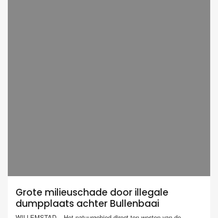
Grote milieuschade door illegale
dumpplaats achter Bullenbaai
WILLEMSTAD – Het natuurgebied direct ten westen van de