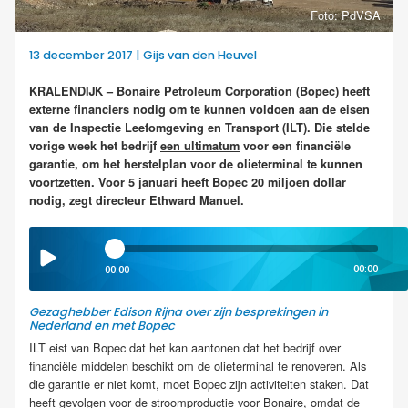
Foto: PdVSA
13 december 2017 | Gijs van den Heuvel
KRALENDIJK – Bonaire Petroleum Corporation (Bopec) heeft
externe financiers nodig om te kunnen voldoen aan de eisen
van de Inspectie Leefomgeving en Transport (ILT). Die stelde
vorige week het bedrijf
een ultimatum
voor een financiële
garantie, om het herstelplan voor de olieterminal te kunnen
voortzetten. Voor 5 januari heeft Bopec 20 miljoen dollar
nodig, zegt directeur Ethward Manuel.
00:00
00:00
Gezaghebber Edison Rijna over zijn besprekingen in
Nederland en met Bopec
ILT eist van Bopec dat het kan aantonen dat het bedrijf over
financiële middelen beschikt om de olieterminal te renoveren. Als
die garantie er niet komt, moet Bopec zijn activiteiten staken. Dat
heeft gevolgen voor de stroomproductie voor Bonaire, omdat de