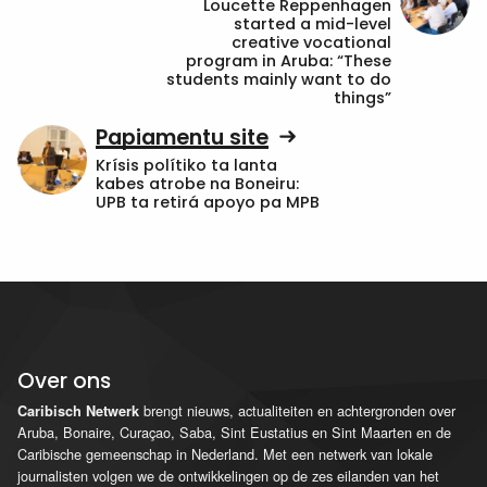
Loucette Reppenhagen
started a mid-level
creative vocational
program in Aruba: “These
students mainly want to do
things”
Papiamentu site
Krísis polítiko ta lanta
kabes atrobe na Boneiru:
UPB ta retirá apoyo pa MPB
Over ons
brengt nieuws, actualiteiten en achtergronden over
Caribisch Netwerk
Aruba, Bonaire, Curaçao, Saba, Sint Eustatius en Sint Maarten en de
Caribische gemeenschap in Nederland. Met een netwerk van lokale
journalisten volgen we de ontwikkelingen op de zes eilanden van het