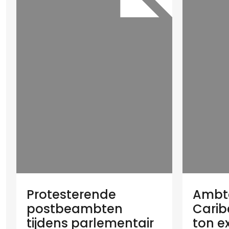
Protesterende
Ambt
postbeambten
Carib
tijdens parlementair
ton ex