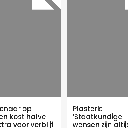
enaar op
Plasterk:
en kost halve
‘Staatkundige
tra voor verblijf
wensen zijn altij