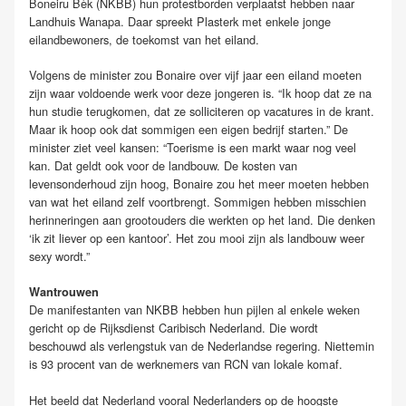
Boneiru Bèk (NKBB) hun protestborden verplaatst hebben naar
Landhuis Wanapa. Daar spreekt Plasterk met enkele jonge
eilandbewoners, de toekomst van het eiland.
Volgens de minister zou Bonaire over vijf jaar een eiland moeten
zijn waar voldoende werk voor deze jongeren is. “Ik hoop dat ze na
hun studie terugkomen, dat ze solliciteren op vacatures in de krant.
Maar ik hoop ook dat sommigen een eigen bedrijf starten.” De
minister ziet veel kansen: “Toerisme is een markt waar nog veel
kan. Dat geldt ook voor de landbouw. De kosten van
levensonderhoud zijn hoog, Bonaire zou het meer moeten hebben
van wat het eiland zelf voortbrengt. Sommigen hebben misschien
herinneringen aan grootouders die werkten op het land. Die denken
‘ik zit liever op een kantoor’. Het zou mooi zijn als landbouw weer
sexy wordt.”
Wantrouwen
De manifestanten van NKBB hebben hun pijlen al enkele weken
gericht op de Rijksdienst Caribisch Nederland. Die wordt
beschouwd als verlengstuk van de Nederlandse regering. Niettemin
is 93 procent van de werknemers van RCN van lokale komaf.
Het beeld dat Nederland vooral Nederlanders op de hoogste