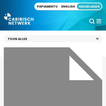
Direct naar artikel
PAPIAMENTU
ENGLISH
NEDERLANDS