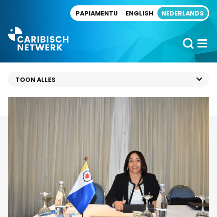
Direct naar artikel
PAPIAMENTU
ENGLISH
NEDERLANDS