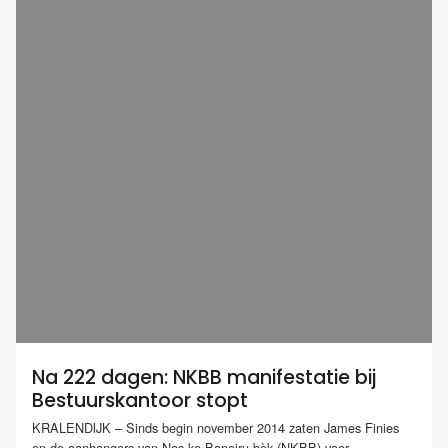
Na 222 dagen: NKBB manifestatie bij
Bestuurskantoor stopt
KRALENDIJK – Sinds begin november 2014 zaten James Finies
en de aanhangers van Nos ke Boneiru bèk (NKBB) voor...