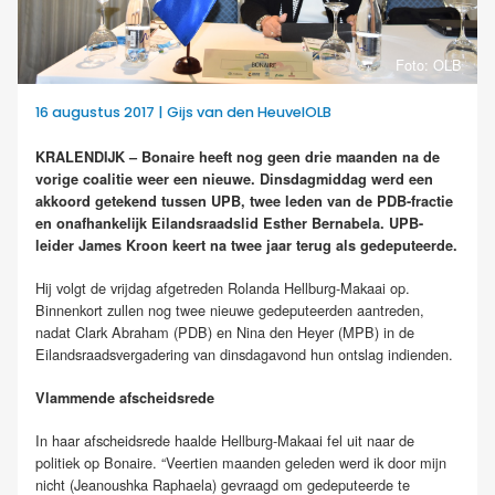
Foto: OLB
16 augustus 2017 | Gijs van den HeuvelOLB
KRALENDIJK – Bonaire heeft nog geen drie maanden na de
vorige coalitie weer een nieuwe. Dinsdagmiddag werd een
akkoord getekend tussen UPB, twee leden van de PDB-fractie
en onafhankelijk Eilandsraadslid Esther Bernabela. UPB-
leider James Kroon keert na twee jaar terug als gedeputeerde.
Hij volgt de vrijdag afgetreden Rolanda Hellburg-Makaai op.
Binnenkort zullen nog twee nieuwe gedeputeerden aantreden,
nadat Clark Abraham (PDB) en Nina den Heyer (MPB) in de
Eilandsraadsvergadering van dinsdagavond hun ontslag indienden.
Vlammende afscheidsrede
In haar afscheidsrede haalde Hellburg-Makaai fel uit naar de
politiek op Bonaire. “Veertien maanden geleden werd ik door mijn
nicht (Jeanoushka Raphaela) gevraagd om gedeputeerde te