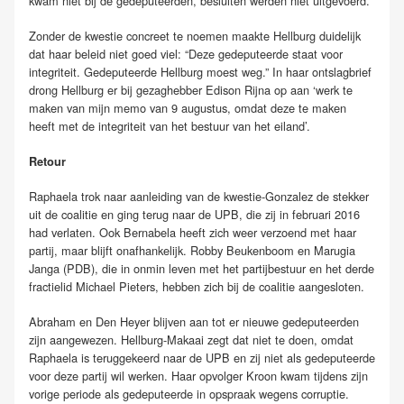
kwam niet bij de gedeputeerden, besluiten werden niet uitgevoerd.
Zonder de kwestie concreet te noemen maakte Hellburg duidelijk
dat haar beleid niet goed viel: “Deze gedeputeerde staat voor
integriteit. Gedeputeerde Hellburg moest weg.” In haar ontslagbrief
drong Hellburg er bij gezaghebber Edison Rijna op aan ‘werk te
maken van mijn memo van 9 augustus, omdat deze te maken
heeft met de integriteit van het bestuur van het eiland’.
Retour
Raphaela trok naar aanleiding van de kwestie-Gonzalez de stekker
uit de coalitie en ging terug naar de UPB, die zij in februari 2016
had verlaten. Ook Bernabela heeft zich weer verzoend met haar
partij, maar blijft onafhankelijk. Robby Beukenboom en Marugia
Janga (PDB), die in onmin leven met het partijbestuur en het derde
fractielid Michael Pieters, hebben zich bij de coalitie aangesloten.
Abraham en Den Heyer blijven aan tot er nieuwe gedeputeerden
zijn aangewezen. Hellburg-Makaai zegt dat niet te doen, omdat
Raphaela is teruggekeerd naar de UPB en zij niet als gedeputeerde
voor deze partij wil werken. Haar opvolger Kroon kwam tijdens zijn
vorige periode als gedeputeerde in opspraak wegens corruptie.