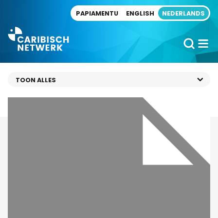
Direct naar artikel
PAPIAMENTU
ENGLISH
NEDERLANDS