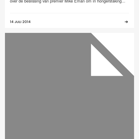
over de beslissing van premier Mike Eman om in hongerstaking...
14 JULI 2014