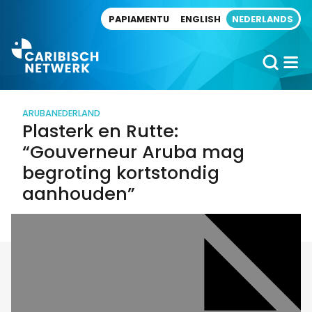
Direct naar artikel
PAPIAMENTU
ENGLISH
NEDERLANDS
ARUBA
NEDERLAND
Plasterk en Rutte:
“Gouverneur Aruba mag
begroting kortstondig
aanhouden”