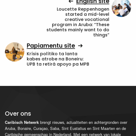
English site
Loucette Reppenhagen
started a mid-level
creative vocational
program in Aruba: “These
students mainly want to do
things”
Papiamentu site
Krísis polítiko ta lanta
kabes atrobe na Boneiru:
UPB ta retirá apoyo pa MPB
Over ons
brengt nieuws, actualiteiten en achtergronden over
Caribisch Netwerk
Aruba, Bonaire, Curaçao, Saba, Sint Eustatius en Sint Maarten en de
Caribische gemeenschap in Nederland. Met een netwerk van lokale