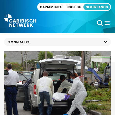
Direct naar artikel
PAPIAMENTU
ENGLISH
NEDERLANDS