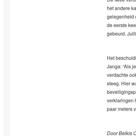
het andere ka
gelegenheid o
de eerste kee
gebeurd. Jull
Het beschuldi
Janga: “Als j
verdachte ook
steeg. Hier w
beveiligingsp
verklaringen 
paar meters 
Door Belkis 