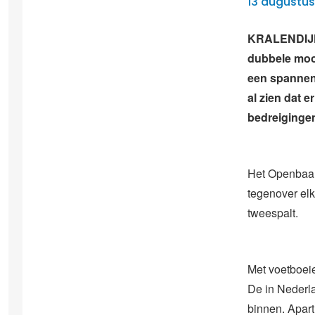
13 augustus
KRALENDIJK 
dubbele moo
een spannend
al zien dat e
bedreiginge
Het Openbaar 
tegenover elk
tweespalt.
Met voetboei
De in Nederl
binnen. Apart