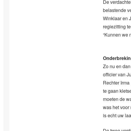
De verdachte
belastende ve
Winklaar en 
regiezitting 
“Kunnen we ni
Onderbreki
Zo nu en dan
officier van 
Rechter Irma 
te gaan kletse
moeten de waa
was het voor 
is echt uw laa
De twee verd