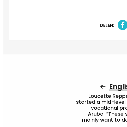
DELEN:
Engli
Loucette Rep
started a mid-level
vocational pr
Aruba: “These 
mainly want to do