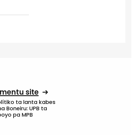
mentu site
olítiko ta lanta kabes
a Boneiru: UPB ta
apoyo pa MPB