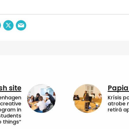
sh site
Papia
penhagen
Krísis p
 creative
atrobe n
ogram in
retirá 
students
 things”