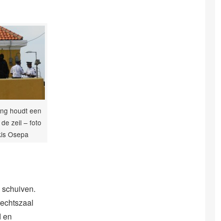
ing houdt een
 de zeil – foto
kis Osepa
 schuiven.
echtszaal
d en