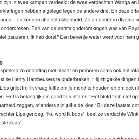
n zijn in twee kampen verdeeld: de twee verdachten Wanga en
rklaringen hebben afgelegd tegen de andere drie. En deze drie
Janga – ontkennen alle betrokkenheid. Ze probeerden diverse k
te onderbreken. Een van de eerste onderbrekingen was van Ray
et pauzeren, ik heb dorst.” Een bekertje water werd voor hem 
ng
 spreken ze onderling met elkaar en proberen soms ook het rel
Justitie Henry Hambeukers te onderbreken. “Hij zit gekke dingen t
Lips grijpt in: “Ik vraag jullie om je mond te houden en om ook n
n. Het is belangrijk om goed te luisteren.” Het hield toch niet op:
rheid zeggen, of anders zijn jullie de klos.” Bij deze laatste o
rechter Lips genoeg: “Nu word ik boos”, beet ze verdachte Winkl
tste kans”.
achten Wanga en Pacheco kregen diverse keren intimiderende 