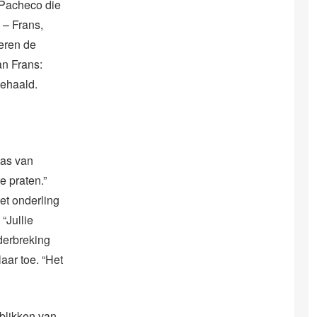
 Pacheco die
 – Frans,
eren de
an Frans:
gehaald.
aas van
e praten.”
iet onderling
 “Jullie
nderbreking
aar toe. “Het
blikken van