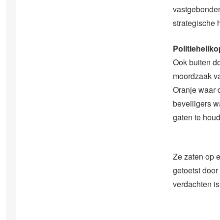
vastgebonden 
strategische 
Politieheliko
Ook buiten d
moordzaak van
Oranje waar 
beveiligers 
gaten te hou
Ze zaten op ee
getoetst door
verdachten is