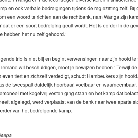
mp en ook verbale bedreigingen tijdens de regiezitting zelf. Bij 
m een woord te richten aan de rechtbank, nam Wanga zijn kans:
r dat er een soort bedreiging geuit wordt. Het is eerder in de g
ie hebben het nu zelf gehoord.”
gende trio is niet blij en begint verwensingen naar zijn hoofd te 
e iemand wil beschuldigen, moet je bewijzen hebben.” Terwijl d
 even tiert en zichzelf verdedigt, schudt Hambeukers zijn hoof
as de tweespalt duidelijk hoorbaar, voelbaar en waarneembaar.
ersoneel met kogelvrij vesten ging staan en het kamp dat belas
heeft afgelegd, werd verplaatst van de bank naar twee aparte s
verder van het bedreigende kamp.
Osepa