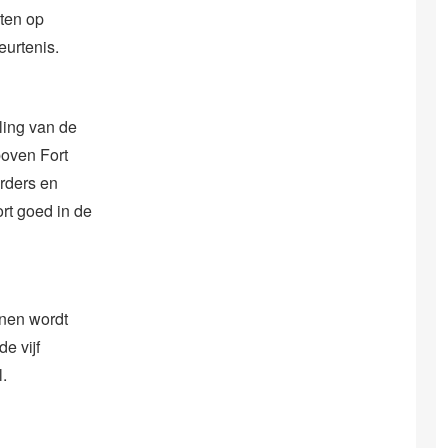
aten op
eurtenis.
ling van de
boven Fort
rders en
rt goed in de
jnen wordt
e vijf
l.