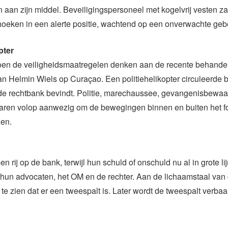
aan zijn middel. Beveiligingspersoneel met kogelvrij vesten z
hoeken in een alerte positie, wachtend op een onverwachte geb
pter
oen de veiligheidsmaatregelen denken aan de recente behande
 Helmin Wiels op Curaçao. Een politiehelikopter circuleerde 
de rechtbank bevindt. Politie, marechaussee, gevangenisbewaa
waren volop aanwezig om de bewegingen binnen en buiten het fo
den.
n rij op de bank, terwijl hun schuld of onschuld nu al in grote li
 hun advocaten, het OM en de rechter. Aan de lichaamstaal van d
 te zien dat er een tweespalt is. Later wordt de tweespalt verbaa