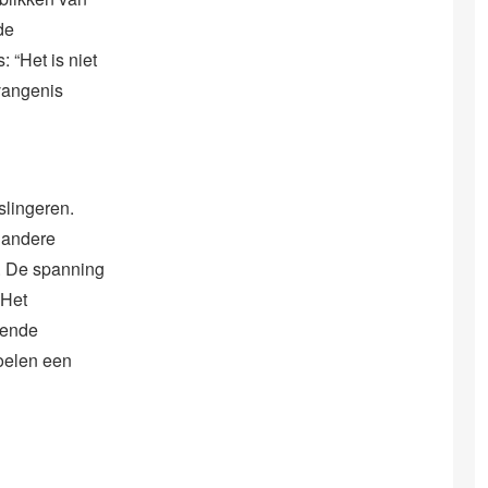
de
 “Het is niet
evangenis
slingeren.
e andere
d. De spanning
 Het
tende
toelen een