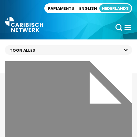
Direct naar artikel
PAPIAMENTU
ENGLISH
NEDERLANDS