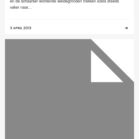
en de schaarser wordende weidegronden trekken ezels steeds
vaker naar...
3 APRIL 2013