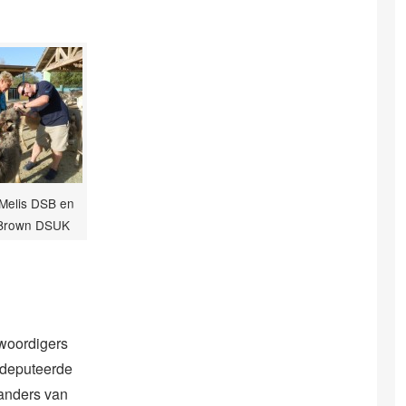
Melis DSB en
 Brown DSUK
nwoordigers
edeputeerde
anders van