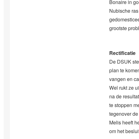
Bonaire in go
Nubische ras i
gedomesticeer
grootste pro
Rectificatie
De DSUK stelt
plan te komen
vangen en ca
Wel rukt ze u
na de result
te stoppen m
tegenover de 
Melis heeft h
om het beslui