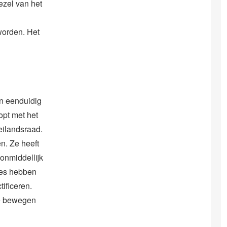
ezel van het
worden. Het
en eenduidig
opt met het
eilandsraad.
n. Ze heeft
onmiddellijk
ies hebben
ificeren.
 te bewegen