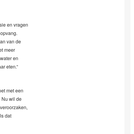
sie en vragen
n opvang.
aan van de
et meer
 water en
ar eten.”
oet met een
 Nu wil de
 veroorzaken,
ls dat