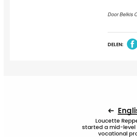
Door Belkis 
DELEN:
Engli
Loucette Rep
started a mid-level
vocational pr