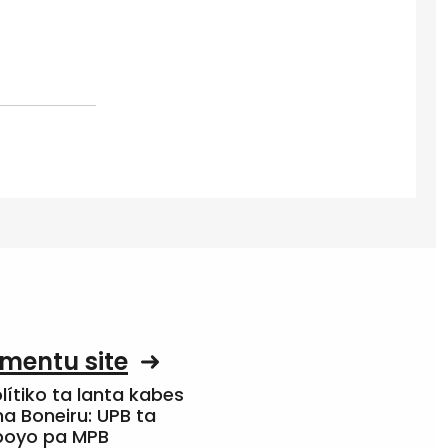
mentu site
olítiko ta lanta kabes
a Boneiru: UPB ta
apoyo pa MPB