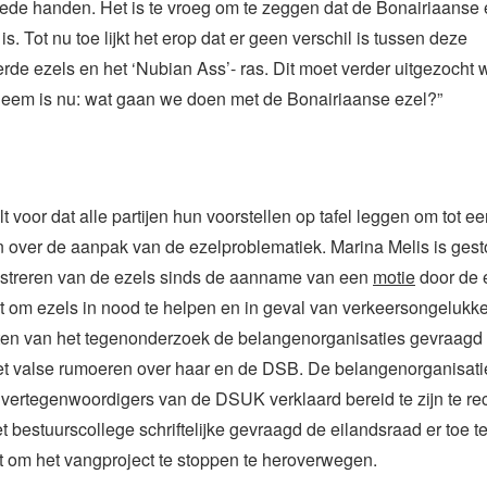
ede handen. Het is te vroeg om te zeggen dat de Bonairiaanse 
s. Tot nu toe lijkt het erop dat er geen verschil is tussen deze
de ezels en het ‘Nubian Ass’- ras. Dit moet verder uitgezocht 
bleem is nu: wat gaan we doen met de Bonairiaanse ezel?”
 voor dat alle partijen hun voorstellen op tafel leggen om tot e
 over de aanpak van de ezelproblematiek. Marina Melis is gest
streren van de ezels sinds de aanname van een
motie
door de 
it om ezels in nood te helpen en in geval van verkeersongelukke
aten van het tegenonderzoek de belangenorganisaties gevraagd 
et valse rumoeren over haar en de DSB. De belangenorganisat
vertegenwoordigers van de DSUK verklaard bereid te zijn te rect
et bestuurscollege schriftelijke gevraagd de eilandsraad er toe
t om het vangproject te stoppen te heroverwegen.