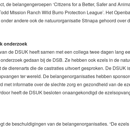
ct, de belangengeroepen ‘Citizens for a Better, Safer and Anima
‘Todd Mission Ranch Wild Burro Protection League’. Het Openb
 onder andere ook de natuurorganisatie Stinapa gehoord over d
jk onderzoek
van de DSUK heeft samen met een collega twee dagen lang e
k onderzoek gedaan bij de DSB. Ze hebben ook ezels in de natu
 de dierenarts die de castraties uitvoert gesproken. De DSUK i
lopvangen ter wereld. De belangenorganisaties hebben sponsor
 met informatie over de slechte zorg en gezondheid van de ez
rdoor heeft de DSUK besloten onaangekondigd de ezelsopvang
t de beschuldigingen van de belangenorganisaties. “De ezels z