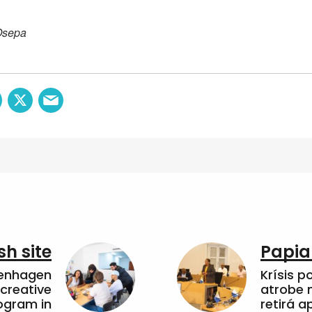
Osepa
sh site
Papia
penhagen
Krísis p
 creative
atrobe n
ogram in
retirá 