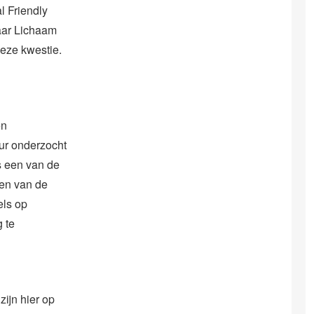
l Friendly
aar Lichaam
eze kwestie.
en
ur onderzocht
s een van de
en van de
els op
 te
ijn hier op