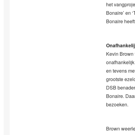
het vangproje
Bonaire’ en 
Bonaire heeft
Onafhankeli
Kevin Brown 
onafhankelij
en tevens met
grootste eze
DSB benaderd
Bonaire. Daa
bezoeken.
Brown weerleg