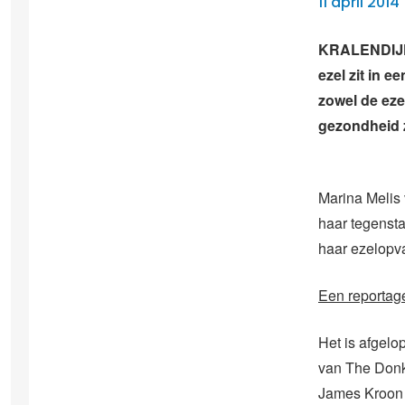
11 april 2014
KRALENDIJK 
ezel zit in 
zowel de eze
gezondheid 
Marina Melis
haar tegenst
haar ezelopv
Een reportag
Het is afgel
van The Donk
James Kroon 