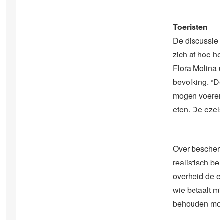
Toeristen
De discussie 
zich af hoe h
Flora Molina 
bevolking. “D
mogen voeren.
eten. De ezel
Over bescherm
realistisch b
overheid de 
wie betaalt m
behouden moet