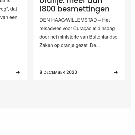
oranje: meer dan
da is
1800 besmettingen
eg”, dat
r van een
DEN HAAG/WILLEMSTAD – Het
reisadvies voor Curaçao is dinsdag
door het ministerie van Buitenlandse
Zaken op oranje gezet. De...
8 DECEMBER 2020