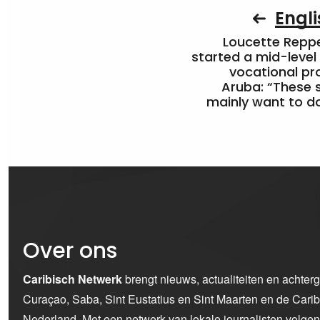
Engli
Loucette Rep
started a mid-level
vocational pr
Aruba: “These 
mainly want to do
Over ons
Caribisch Netwerk
brengt nieuws, actualiteiten en achter
Curaçao, Saba, Sint Eustatius en Sint Maarten en de Car
Nederland. Met een netwerk van lokale journalisten volge