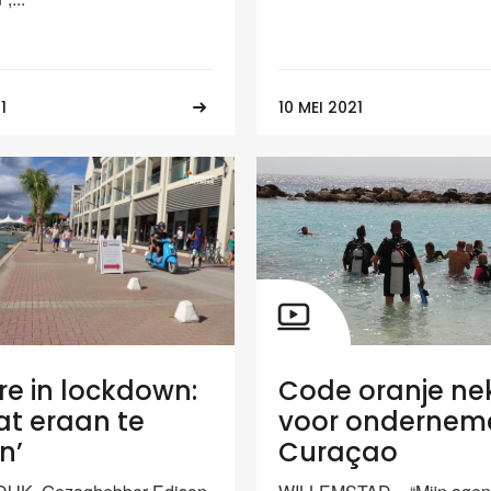
1
10 MEI 2021
re in lockdown:
Code oranje ne
zat eraan te
voor ondernem
n’
Curaçao