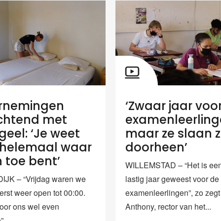
rnemingen
‘Zwaar jaar voo
chtend met
examenleerling
geel: ‘Je weet
maar ze slaan z
 helemaal waar
doorheen’
n toe bent’
WILLEMSTAD – “Het is een
JK – “Vrijdag waren we
lastig jaar geweest voor de
erst weer open tot 00:00.
examenleerlingen”, zo zegt
oor ons wel even
Anthony, rector van het...
,...