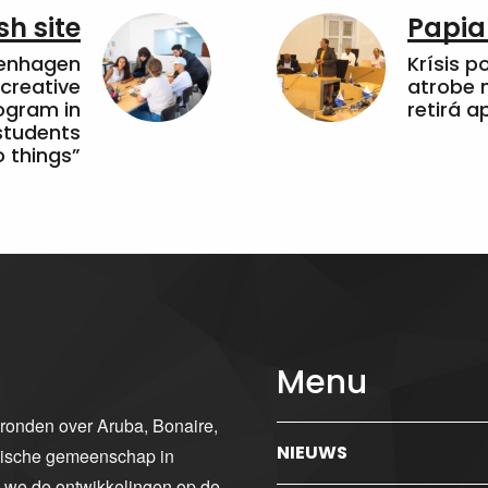
sh site
Papia
penhagen
Krísis p
 creative
atrobe n
ogram in
retirá 
students
 things”
Menu
gronden over Aruba, Bonaire,
NIEUWS
ibische gemeenschap in
n we de ontwikkelingen op de