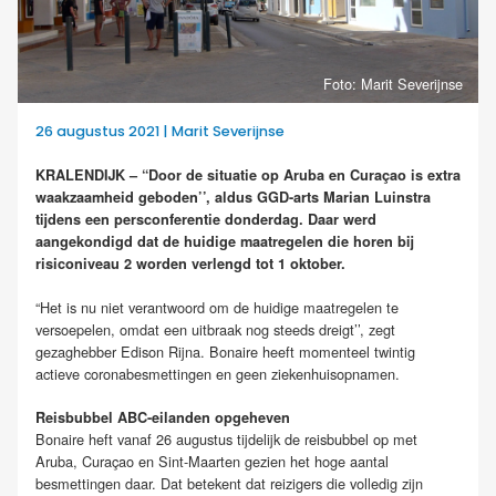
Foto: Marit Severijnse
26 augustus 2021 | Marit Severijnse
KRALENDIJK – “Door de situatie op Aruba en Curaçao is extra
waakzaamheid geboden’’, aldus GGD-arts Marian Luinstra
tijdens een persconferentie donderdag. Daar werd
aangekondigd dat de huidige maatregelen die horen bij
risiconiveau 2 worden verlengd tot 1 oktober.
“Het is nu niet verantwoord om de huidige maatregelen te
versoepelen, omdat een uitbraak nog steeds dreigt’’, zegt
gezaghebber Edison Rijna. Bonaire heeft momenteel twintig
actieve coronabesmettingen en geen ziekenhuisopnamen.
Reisbubbel ABC-eilanden opgeheven
Bonaire heft vanaf 26 augustus tijdelijk de reisbubbel op met
Aruba, Curaçao en Sint-Maarten gezien het hoge aantal
besmettingen daar. Dat betekent dat reizigers die volledig zijn