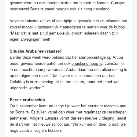
gevaccineerd nu ook moeten testen om binnen te komen. Curaçao
beschouwd Bonaire vanaf morgen ook als hoog risicoland.
Volgens Luinstra zijn ze al een tijdje in gesprek met de eilanden om
zoveel mogelijk gezamenlijk maatregelen te nemen over de bubbel.
“Maar dat is niet altijd gemakkelijk, omdat iedereen daarin zijn
eigen afwegingen heeft.’’
Situatie Aruba ‘een raadsel’
Eerder deze week werd bekend dat het sterfpercentage op Aruba
onder gevaccineerde patiënten ook
ongekend hoog is
. Luinstra liet
in een reactie daarop weten dat Aruba daarmee een uitzondering is
op de algemene regel. “Dat is voor ons allemaal een raadsel.
Gelukkig is onze ervaring tot nu toe niet zo, maar het moet wel
uitgezocht worden.’’
Eerste cruiseschip
Op 2 september komt na lange tijd weer het eerste cruiseschip aan
op Bonaire. Er zullen vanaf dan weer met regelmaat cruiseschepen
aanmeren. Volgens Luinstra vormt dat een nieuwe uitdaging, naast
de start van het nieuwe schooljaar. “We kunnen dit doen omdat we
hoge vaccinatiecijfers hebben.’’