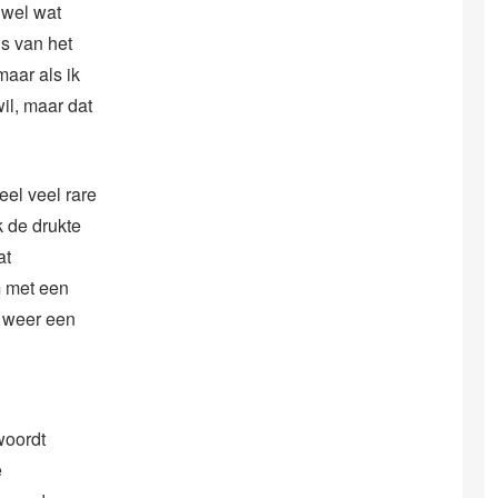
 wel wat
is van het
maar als ik
wil, maar dat
el veel rare
k de drukte
at
m met een
s weer een
woordt
e