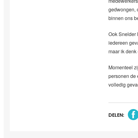
medewerkers 
gedwongen, o
binnen ons bed
Ook Snelder li
iedereen geva
maar ik denk 
Momenteel zi
personen de e
volledig geva
DELEN: