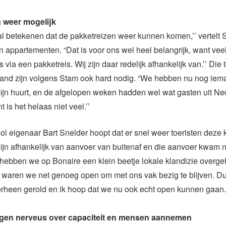
 weer mogelijk
l betekenen dat de pakketreizen weer kunnen komen,’’ vertelt
 appartementen. “Dat is voor ons wel heel belangrijk, want ve
 via een pakketreis. Wij zijn daar redelijk afhankelijk van.’’ Die 
land zijn volgens Stam ook hard nodig. “We hebben nu nog iem
ijn huurt, en de afgelopen weken hadden wel wat gasten uit Ne
is het helaas niet veel.’’
l eigenaar Bart Snelder hoopt dat er snel weer toeristen deze 
jn afhankelijk van aanvoer van buitenaf en die aanvoer kwam n
hebben we op Bonaire een klein beetje lokale klandizie overg
tijd waren we net genoeg open om met ons vak bezig te blijven. Du
orheen gerold en ik hoop dat we nu ook echt open kunnen gaan.’
en nerveus over capaciteit en mensen aannemen