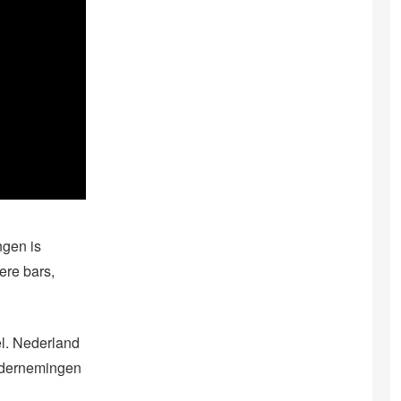
ngen is
ere bars,
el. Nederland
ondernemingen