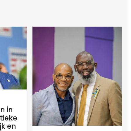
n in
tieke
ijk en