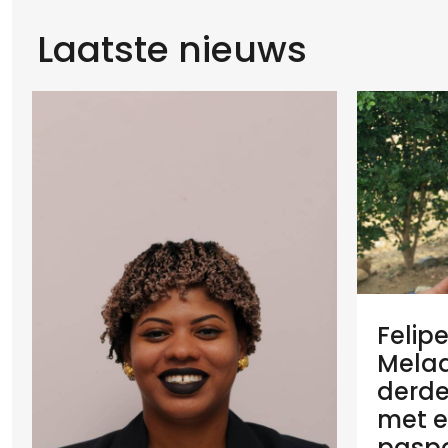
Laatste nieuws
Felip
Melaan
derde
met e
paspo