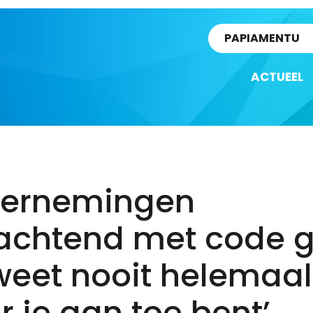
rtikel
PAPIAMENTU
ACTUEEL
ernemingen
achtend met code g
weet nooit helemaal
 je aan toe bent’