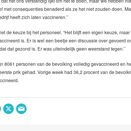
dat het ons verstandig lijkt om het te doen, maar we hebben n
f met consequenties benaderd als ze het niet zouden doen. Ma
rijf heeft zich laten vaccineren.’’
et de keuze bij het personeel. “Het blijft een eigen keuze, maar i
ccineerd is. Er is wel een beetje een discussie over gevoerd on
dat dat gezond is. Er was uiteindelijk geen weerstand tegen.’’
jn 8061 personen van de bevolking volledig gevaccineerd en 
erste prik gehad. Vorige week had 36,2 procent van de bevolki
ccineerd.