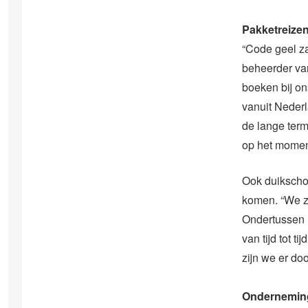
Pakketreizen
“Code geel za
beheerder van
boeken bij ons
vanuit Neder
de lange term
op het moment 
Ook duikschoo
komen. “We zi
Ondertussen 
van tijd tot 
zijn we er do
Onderneming