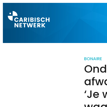
Direct naar a
BONAIRE
Ond
afw
‘Je 
waar