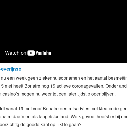
Severijnse
t nu een week geen ziekenhuisopnamen en het aantal besmetti
5 mei heeft Bonaire nog 15 actieve coronagevallen. Onder and
n casino’s mogen nu weer tot een later tijdstip openblijven.
dt vanaf 19 mei voor Bonaire een reisadvies met kleurcode ge
aire daarmee als laag risicoland. Welk gevoel heerst er bij 
oorzichtig de goede kant op lijkt te gaan?