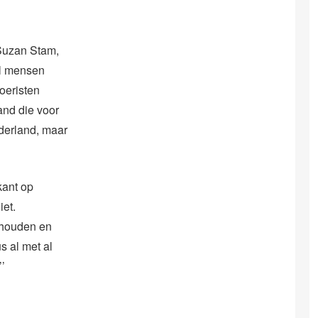
 Suzan Stam,
el mensen
toeristen
and die voor
derland, maar
kant op
iet.
ehouden en
s al met al
’