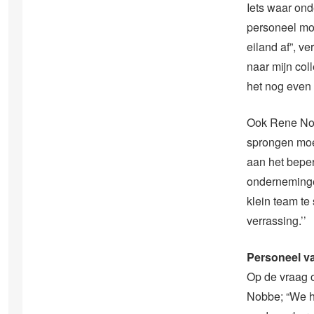
Iets waar on
personeel moe
eiland af”, v
naar mijn col
het nog even
Ook Rene Nobb
sprongen moet
aan het beper
onderneminge
klein team te
verrassing.’’
Personeel v
Op de vraag o
Nobbe; “We h