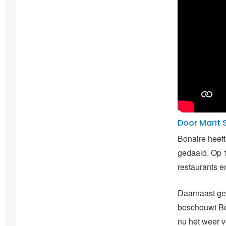
Door Marit 
Bonaire heef
gedaald. Op 1
restaurants e
Daarnaast gel
beschouwt Bon
nu het weer v