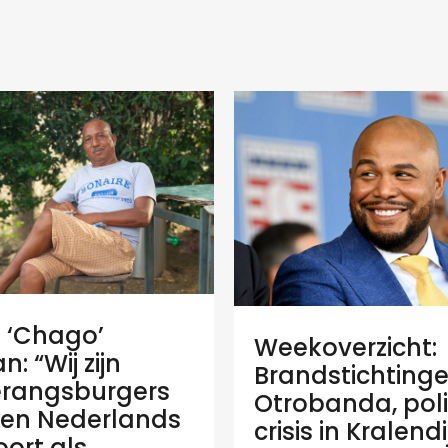
e ‘Chago’
Weekoverzicht:
: “Wij zijn
Brandstichtinge
rangsburgers
Otrobanda, poli
en Nederlands
crisis in Kralend
ort als