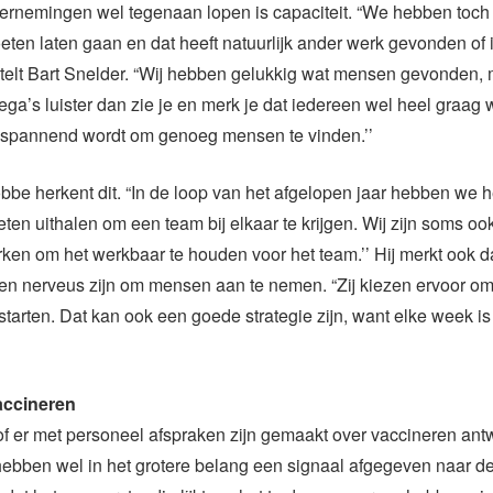
dernemingen wel tegenaan lopen is capaciteit. “We hebben toch
ten laten gaan en dat heeft natuurlijk ander werk gevonden of 
ertelt Bart Snelder. “Wij hebben gelukkig wat mensen gevonden, 
lega’s luister dan zie je en merk je dat iedereen wel heel graag 
 spannend wordt om genoeg mensen te vinden.’’
e herkent dit. “In de loop van het afgelopen jaar hebben we he
en uithalen om een team bij elkaar te krijgen. Wij zijn soms oo
ken om het werkbaar te houden voor het team.’’ Hij merkt ook d
n nerveus zijn om mensen aan te nemen. “Zij kiezen ervoor o
 starten. Dat kan ook een goede strategie zijn, want elke week i
accineren
f er met personeel afspraken zijn gemaakt over vaccineren ant
ebben wel in het grotere belang een signaal afgegeven naar d