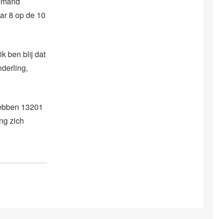
iemand
ar 8 op de 10
k ben blij dat
derling,
hebben 13201
ng zich