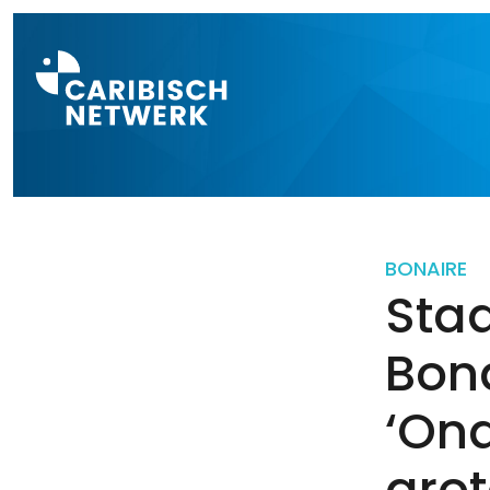
Direct naar a
BONAIRE
Staa
Bon
‘Ona
grot