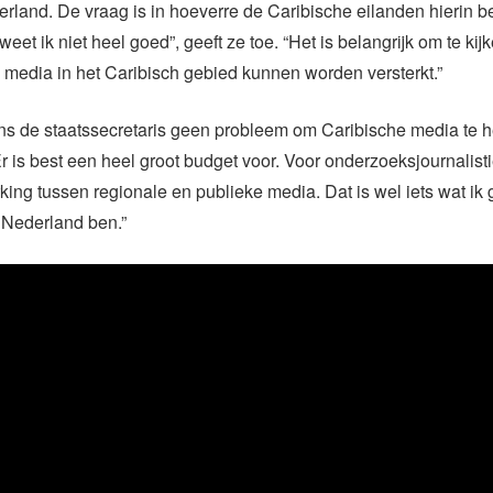
rland. De vraag is in hoeverre de Caribische eilanden hierin b
eet ik niet heel goed”, geeft ze toe. “Het is belangrijk om te ki
 media in het Caribisch gebied kunnen worden versterkt.”
ns de staatssecretaris geen probleem om Caribische media te 
Er is best een heel groot budget voor. Voor onderzoeksjournalist
ng tussen regionale en publieke media. Dat is wel iets wat ik
n Nederland ben.”