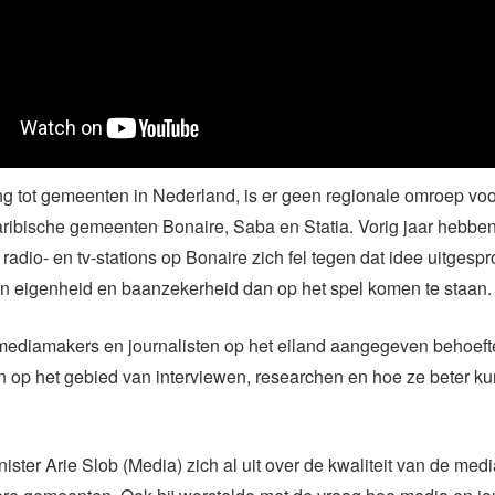
ing tot gemeenten in Nederland, is er geen regionale omroep voo
ribische gemeenten Bonaire, Saba en Statia. Vorig jaar hebbe
 radio- en tv-stations op Bonaire zich fel tegen dat idee uitges
un eigenheid en baanzekerheid dan op het spel komen te staan.
ediamakers en journalisten op het eiland aangegeven behoeft
n op het gebied van interviewen, researchen en hoe ze beter k
inister Arie Slob (Media) zich al uit over de kwaliteit van de me