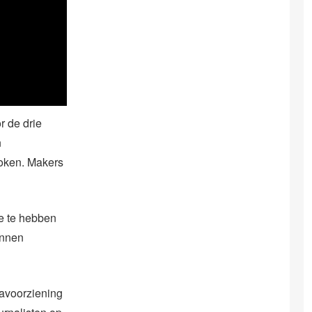
r de drie
n
proken. Makers
e te hebben
unnen
diavoorziening