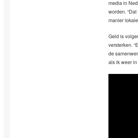
media in Nede
worden. “Dat w
manier lokale
Geld is volge
versterken. “
de samenwerki
als ik weer i