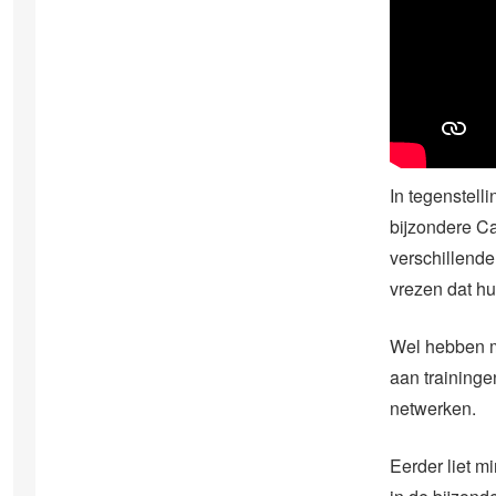
In tegenstell
bijzondere Ca
verschillende
vrezen dat h
Wel hebben m
aan traininge
netwerken.
Eerder liet m