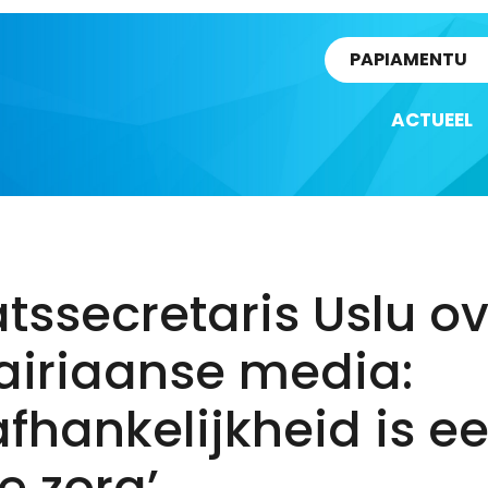
rtikel
PAPIAMENTU
ACTUEEL
tssecretaris Uslu o
airiaanse media:
fhankelijkheid is e
e zorg’