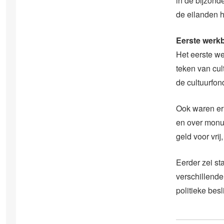
in de bijzond
de eilanden 
Eerste werk
Het eerste we
teken van cul
de cultuurfon
Ook waren er
en over monum
geld voor vrij
Eerder zei st
verschillend
politieke bes