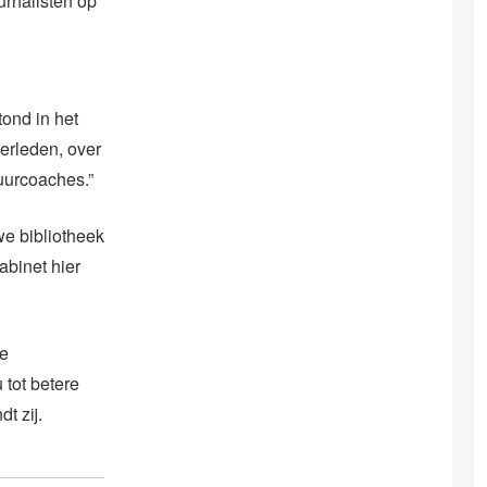
urnalisten op
ond in het
erleden, over
tuurcoaches.”
e bibliotheek
abinet hier
de
 tot betere
t zij.