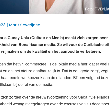
Foto: RVD/Ma
023 | Marit Severijnse
aris Gunay Uslu (Cultuur en Media) maakt zich zorgen over
kheid van Bonairiaanse media. Ze wil voor de Caribische e
vrijmaken om de kwaliteit en het aanbod te verbeteren.
pen dat het vrij commercieel is de lokale media hier; dat er veel
 en dat het niet zo onafhankelijk is. Dat is een grote zorg”, zeg
 haar eerste werkbezoek aan de eilanden. Bij een volgend bezo
ilstaan bij de rol van de media.
zich zorgen over de nieuwsvoorziening voor Saba. “De eilandsr
orbeeld weinig meegekregen over de excuses van 19 december