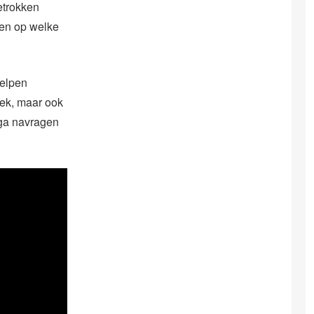
etrokken
jken op welke
helpen
iek, maar ook
 ga navragen