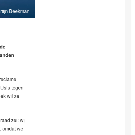
rtijn Beekman
 de
ilanden
 reclame
t Uslu tegen
ek wil ze
aad zei: wij
, omdat we