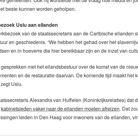
ere gemeenten. Ook hij worstelde met de vraag hoe media en jo
het beste kunnen worden geholpen.
bezoek Uslu aan eilanden
rkbezoek van de staatssecretaris aan de Caribische eilanden st
tuur en geschiedenis. “We hebben het gehad over het slavernijv
dsen en in hoeverre die hier bereikbaar zijn en de inzet van cul
 gesprekken met het eilandsbestuur over de komst van de nieuw
enten en de restauratie daarvan. De komende tijd maakt het k
, zegt Uslu.
aatssecretaris Alexandra van Huffelen (Koninkrijksrelaties) dat 
e
kabinetsleden vaker naar de eilanden moeten afreizen
. Dat zou
lissingen leiden in Den Haag voor inwoners van de eilanden, vind