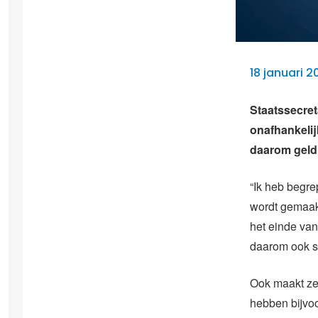
18 januari 2
Staatssecret
onafhankelij
daarom geld 
“Ik heb begre
wordt gemaakt
het einde van
daarom ook st
Ook maakt ze 
hebben bijvo