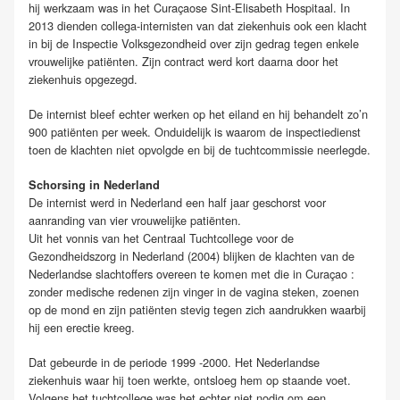
hij werkzaam was in het Curaçaose Sint-Elisabeth Hospitaal. In
2013 dienden collega-internisten van dat ziekenhuis ook een klacht
in bij de Inspectie Volksgezondheid over zijn gedrag tegen enkele
vrouwelijke patiënten. Zijn contract werd kort daarna door het
ziekenhuis opgezegd.
De internist bleef echter werken op het eiland en hij behandelt zo’n
900 patiënten per week. Onduidelijk is waarom de inspectiedienst
toen de klachten niet opvolgde en bij de tuchtcommissie neerlegde.
Schorsing in Nederland
De internist werd in Nederland een half jaar geschorst voor
aanranding van vier vrouwelijke patiënten.
Uit het vonnis van het Centraal Tuchtcollege voor de
Gezondheidszorg in Nederland (2004) blijken de klachten van de
Nederlandse slachtoffers overeen te komen met die in Curaçao :
zonder medische redenen zijn vinger in de vagina steken, zoenen
op de mond en zijn patiënten stevig tegen zich aandrukken waarbij
hij een erectie kreeg.
Dat gebeurde in de periode 1999 -2000. Het Nederlandse
ziekenhuis waar hij toen werkte, ontsloeg hem op staande voet.
Volgens het tuchtcollege was het echter niet nodig om een