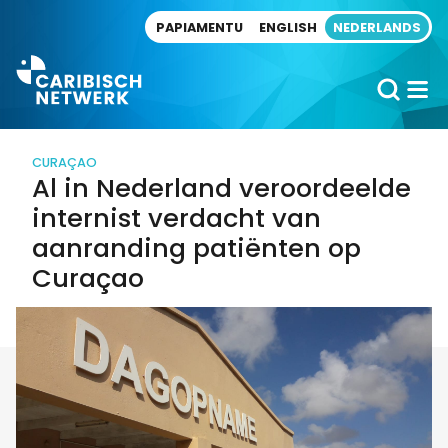
Direct naar artikel
PAPIAMENTU
ENGLISH
NEDERLANDS
CURAÇAO
Al in Nederland veroordeelde
internist verdacht van
aanranding patiënten op
Curaçao