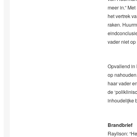
meer in.” Met
het vertrek v
raken. Huurma
eindconclusie
vader niet op 
Opvallend in 
op nahouden. 
haar vader en
de ‘poliklini
inhoudelijke 
Brandbrief
Raylison: “He