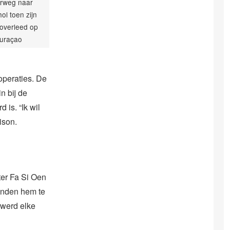
rweg naar
ol toen zijn
overleed op
uraçao
peraties. De
n bij de
 is. “Ik wil
ison.
ter Fa Si Oen
tonden hem te
 werd elke