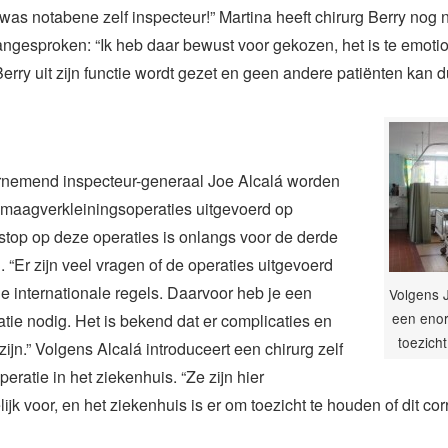
was notabene zelf inspecteur!” Martina heeft chirurg Berry nog n
angesproken: “Ik heb daar bewust voor gekozen, het is te emotion
 Berry uit zijn functie wordt gezet en geen andere patiënten kan 
nemend inspecteur-generaal Joe Alcalá worden
ar maagverkleiningsoperaties uitgevoerd op
top op deze operaties is onlangs voor de derde
. “Er zijn veel vragen of de operaties uitgevoerd
de internationale regels. Daarvoor heb je een
Volgens J
een eno
atie nodig. Het is bekend dat er complicaties en
toezich
zijn.” Volgens Alcalá introduceert een chirurg zelf
eratie in het ziekenhuis. “Ze zijn hier
jk voor, en het ziekenhuis is er om toezicht te houden of dit cor