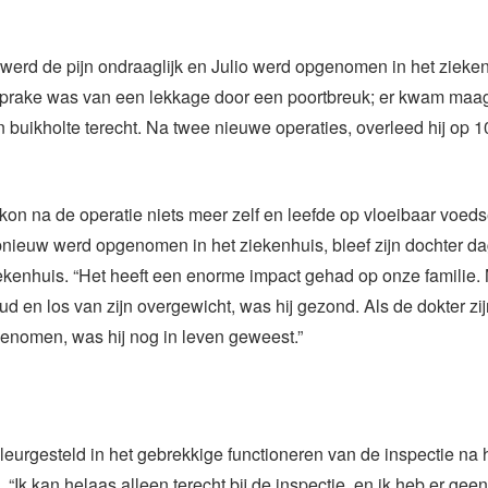
 werd de pijn ondraaglijk en Julio werd opgenomen in het zieke
 sprake was van een lekkage door een poortbreuk; er kwam maa
jn buikholte terecht. Na twee nieuwe operaties, overleed hij op 10
 kon na de operatie niets meer zelf en leefde op vloeibaar voedse
opnieuw werd opgenomen in het ziekenhuis, bleef zijn dochter da
ekenhuis. “Het heeft een enorme impact gehad op onze familie. 
ud en los van zijn overgewicht, was hij gezond. Als de dokter zi
enomen, was hij nog in leven geweest.”
eleurgesteld in het gebrekkige functioneren van de inspectie na h
“Ik kan helaas alleen terecht bij de inspectie, en ik heb er gee