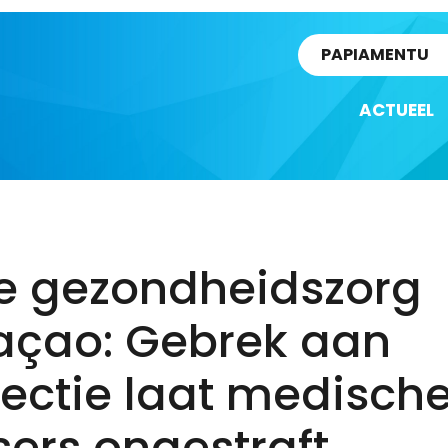
rtikel
PAPIAMENTU
ACTUEEL
ie gezondheidszorg
açao: Gebrek aan
ectie laat medisch
ers ongestraft