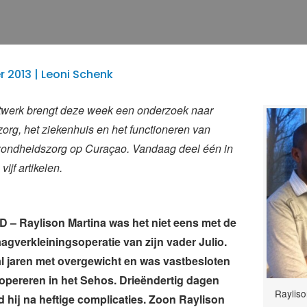
 2013 | Leoni Schenk
twerk brengt deze week een onderzoek naar
rg, het ziekenhuis en het functioneren van
zondheidszorg op Curaçao. Vandaag deel één in
vijf artikelen.
– Raylison Martina was het niet eens met de
gverkleiningsoperatie van zijn vader Julio.
l jaren met overgewicht en was vastbesloten
n opereren in het Sehos. Drieëndertig dagen
Rayliso
ed hij na heftige complicaties. Zoon Raylison