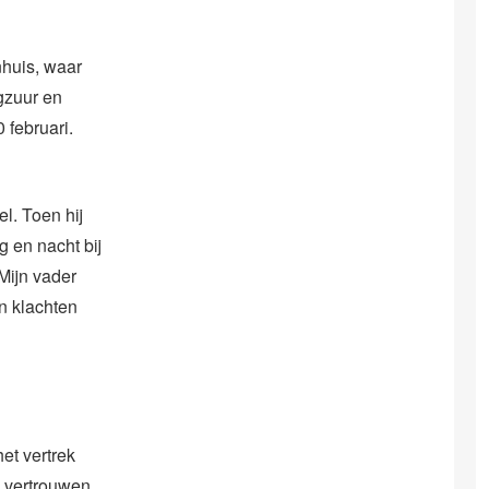
nhuis, waar
gzuur en
 februari.
l. Toen hij
g en nacht bij
Mijn vader
jn klachten
et vertrek
n vertrouwen