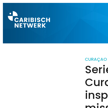
Direct naar a
CURAÇAO
Ser
Cur
insp
miss