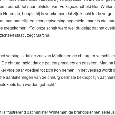
 een brandbrief naar minister van Volksgezondheid Ben Whitema
an Huurman, hoopte hij te voorkomen dat zijn klacht in de verget
n had namelijk een conceptverslag opgesteld, maar is niet aa
s toegekomen. “Tot onze schrik werd wel duidelijk dat het overl
zichzelf staat”, zegt Martina.
het verslag is dat de zus van Martina en de chirurg er verschill
De chirurg meldt dat de patiënt prima eet en passeert. Martina
kel vloeibaar voedsel tot zich kon nemen. In het verslag wordt 
sche aantekeningen van de chirurg dermate beknopt zijn dat hie
betekenis kan worden gehecht.’
t is frustrerend dat minister Whiteman de brandbrief niet serieus