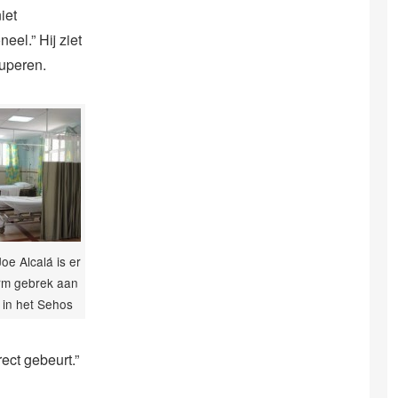
iet
eel.” Hij ziet
duperen.
oe Alcalá is er
rm gebrek aan
t in het Sehos
rect gebeurt.”