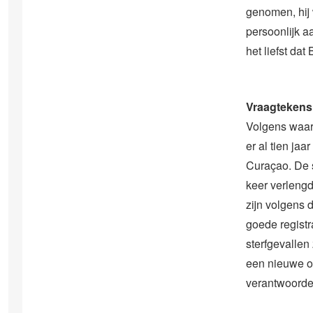
genomen, hij 
persoonlijk a
het liefst dat
Vraagtekens
Volgens waar
er al tien ja
Curaçao. De s
keer verlengd
zijn volgens 
goede registr
sterfgevallen 
een nieuwe op
verantwoordeli