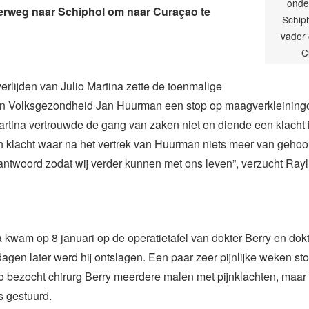
onde
erweg naar Schiphol om naar Curaçao te
Schiph
vader 
C
verlijden van Julio Martina zette de toenmalige
an Volksgezondheid Jan Huurman een stop op maagverkleiningo
artina vertrouwde de gang van zaken niet en diende een klacht i
n klacht waar na het vertrek van Huurman niets meer van gehoord
ntwoord zodat wij verder kunnen met ons leven”, verzucht Rayl
 kwam op 8 januari op de operatietafel van dokter Berry en dok
 dagen later werd hij ontslagen. Een paar zeer pijnlijke weken s
o bezocht chirurg Berry meerdere malen met pijnklachten, maar
s gestuurd.