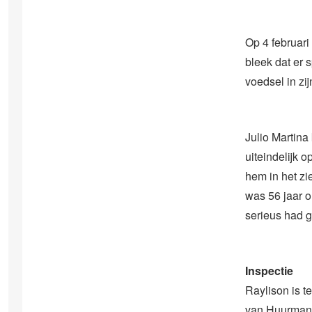
Op 4 februari
bleek dat er
voedsel in zi
Julio Martina
uiteindelijk 
hem in het zi
was 56 jaar o
serieus had g
Inspectie
Raylison is t
van Huurman. 