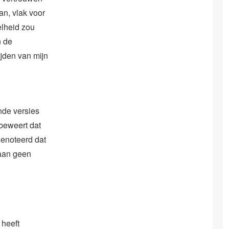
n, vlak voor
elheid zou
n de
ijden van mijn
ende versies
 beweert dat
genoteerd dat
raan geen
 heeft