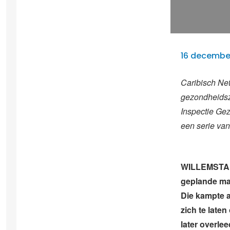
16 december
Caribisch Ne
gezondheidszo
Inspectie Ge
een serie van 
WILLEMSTAD 
geplande maa
Die kampte a
zich te late
later overle