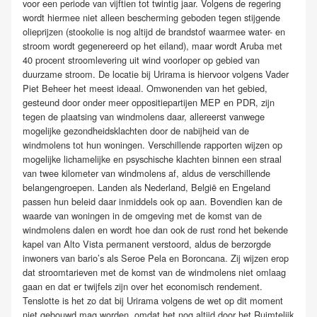
voor een periode van vijftien tot twintig jaar. Volgens de regering
wordt hiermee niet alleen bescherming geboden tegen stijgende
olieprijzen (stookolie is nog altijd de brandstof waarmee water- en
stroom wordt gegenereerd op het eiland), maar wordt Aruba met
40 procent stroomlevering uit wind voorloper op gebied van
duurzame stroom. De locatie bij Urirama is hiervoor volgens Vader
Piet Beheer het meest ideaal. Omwonenden van het gebied,
gesteund door onder meer oppositiepartijen MEP en PDR, zijn
tegen de plaatsing van windmolens daar, allereerst vanwege
mogelijke gezondheidsklachten door de nabijheid van de
windmolens tot hun woningen. Verschillende rapporten wijzen op
mogelijke lichamelijke en psyschische klachten binnen een straal
van twee kilometer van windmolens af, aldus de verschillende
belangengroepen. Landen als Nederland, België en Engeland
passen hun beleid daar inmiddels ook op aan. Bovendien kan de
waarde van woningen in de omgeving met de komst van de
windmolens dalen en wordt hoe dan ook de rust rond het bekende
kapel van Alto Vista permanent verstoord, aldus de berzorgde
inwoners van bario’s als Seroe Pela en Boroncana. Zij wijzen erop
dat stroomtarieven met de komst van de windmolens niet omlaag
gaan en dat er twijfels zijn over het economisch rendement.
Tenslotte is het zo dat bij Urirama volgens de wet op dit moment
niet gebouwd mag worden, omdat het nog altijd door het Ruimtelijk