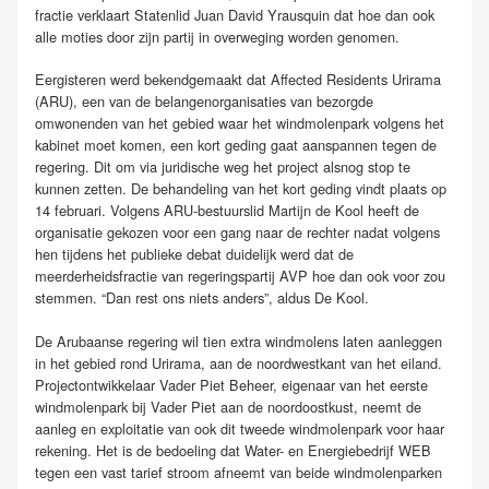
fractie verklaart Statenlid Juan David Yrausquin dat hoe dan ook
alle moties door zijn partij in overweging worden genomen.
Eergisteren werd bekendgemaakt dat Affected Residents Urirama
(ARU), een van de belangenorganisaties van bezorgde
omwonenden van het gebied waar het windmolenpark volgens het
kabinet moet komen, een kort geding gaat aanspannen tegen de
regering. Dit om via juridische weg het project alsnog stop te
kunnen zetten. De behandeling van het kort geding vindt plaats op
14 februari. Volgens ARU-bestuurslid Martijn de Kool heeft de
organisatie gekozen voor een gang naar de rechter nadat volgens
hen tijdens het publieke debat duidelijk werd dat de
meerderheidsfractie van regeringspartij AVP hoe dan ook voor zou
stemmen. “Dan rest ons niets anders”, aldus De Kool.
De Arubaanse regering wil tien extra windmolens laten aanleggen
in het gebied rond Urirama, aan de noordwestkant van het eiland.
Projectontwikkelaar Vader Piet Beheer, eigenaar van het eerste
windmolenpark bij Vader Piet aan de noordoostkust, neemt de
aanleg en exploitatie van ook dit tweede windmolenpark voor haar
rekening. Het is de bedoeling dat Water- en Energiebedrijf WEB
tegen een vast tarief stroom afneemt van beide windmolenparken