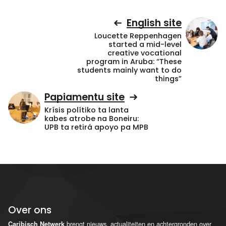
English site
Loucette Reppenhagen
started a mid-level
creative vocational
program in Aruba: “These
students mainly want to do
things”
Papiamentu site
Krísis polítiko ta lanta
kabes atrobe na Boneiru:
UPB ta retirá apoyo pa MPB
Over ons
brengt nieuws, actualiteiten en achtergronden over
Caribisch Netwerk