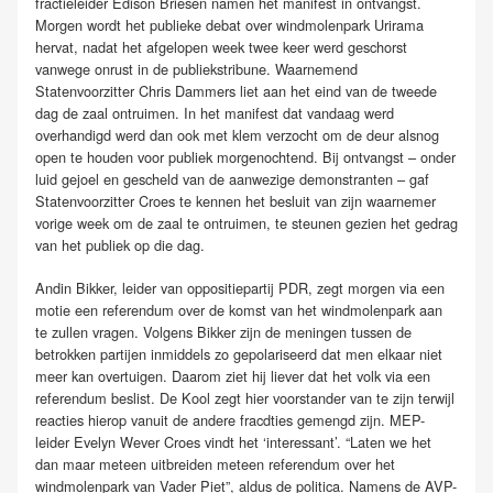
fractieleider Edison Briesen namen het manifest in ontvangst.
Morgen wordt het publieke debat over windmolenpark Urirama
hervat, nadat het afgelopen week twee keer werd geschorst
vanwege onrust in de publiekstribune. Waarnemend
Statenvoorzitter Chris Dammers liet aan het eind van de tweede
dag de zaal ontruimen. In het manifest dat vandaag werd
overhandigd werd dan ook met klem verzocht om de deur alsnog
open te houden voor publiek morgenochtend. Bij ontvangst – onder
luid gejoel en gescheld van de aanwezige demonstranten – gaf
Statenvoorzitter Croes te kennen het besluit van zijn waarnemer
vorige week om de zaal te ontruimen, te steunen gezien het gedrag
van het publiek op die dag.
Andin Bikker, leider van oppositiepartij PDR, zegt morgen via een
motie een referendum over de komst van het windmolenpark aan
te zullen vragen. Volgens Bikker zijn de meningen tussen de
betrokken partijen inmiddels zo gepolariseerd dat men elkaar niet
meer kan overtuigen. Daarom ziet hij liever dat het volk via een
referendum beslist. De Kool zegt hier voorstander van te zijn terwijl
reacties hierop vanuit de andere fracdties gemengd zijn. MEP-
leider Evelyn Wever Croes vindt het ‘interessant’. “Laten we het
dan maar meteen uitbreiden meteen referendum over het
windmolenpark van Vader Piet”, aldus de politica. Namens de AVP-