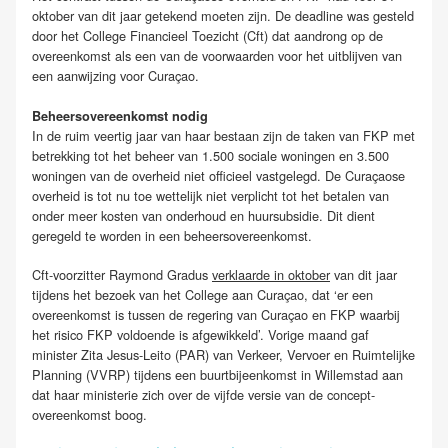
oktober van dit jaar getekend moeten zijn. De deadline was gesteld
door het College Financieel Toezicht (Cft) dat aandrong op de
overeenkomst als een van de voorwaarden voor het uitblijven van
een aanwijzing voor Curaçao.
Beheersovereenkomst nodig
In de ruim veertig jaar van haar bestaan zijn de taken van FKP met
betrekking tot het beheer van 1.500 sociale woningen en 3.500
woningen van de overheid niet officieel vastgelegd. De Curaçaose
overheid is tot nu toe wettelijk niet verplicht tot het betalen van
onder meer kosten van onderhoud en huursubsidie. Dit dient
geregeld te worden in een beheersovereenkomst.
Cft-voorzitter Raymond Gradus
verklaarde in oktober
van dit jaar
tijdens het bezoek van het College aan Curaçao, dat ‘er een
overeenkomst is tussen de regering van Curaçao en FKP waarbij
het risico FKP voldoende is afgewikkeld’. Vorige maand gaf
minister Zita Jesus-Leito (PAR) van Verkeer, Vervoer en Ruimtelijke
Planning (VVRP) tijdens een buurtbijeenkomst in Willemstad aan
dat haar ministerie zich over de vijfde versie van de concept-
overeenkomst boog.