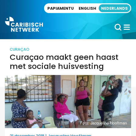
Direct naar artikel
PAPIAMENTU
ENGLISH
NEDERLANDS
CURAÇAO
Curaçao maakt geen haast
met sociale huisvesting
Foto: Jacqueline Hooftman
21 december 2018 | Jacqueline Hooftman