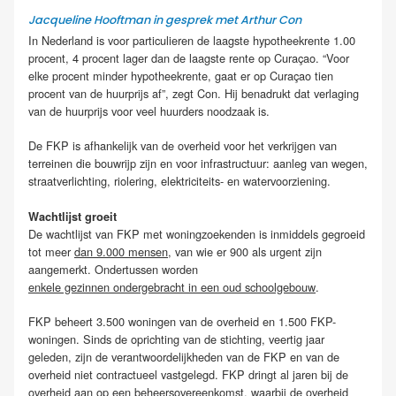
Jacqueline Hooftman in gesprek met Arthur Con
In Nederland is voor particulieren de laagste hypotheekrente 1.00
procent, 4 procent lager dan de laagste rente op Curaçao. “Voor
elke procent minder hypotheekrente, gaat er op Curaçao tien
procent van de huurprijs af”, zegt Con. Hij benadrukt dat verlaging
van de huurprijs voor veel huurders noodzaak is.
De FKP is afhankelijk van de overheid voor het verkrijgen van
terreinen die bouwrijp zijn en voor infrastructuur: aanleg van wegen,
straatverlichting, riolering, elektriciteits- en watervoorziening.
Wachtlijst groeit
De wachtlijst van FKP met woningzoekenden is inmiddels gegroeid
tot meer
dan 9.000 mensen
, van wie er 900 als urgent zijn
aangemerkt. Ondertussen worden
enkele gezinnen ondergebracht in een oud schoolgebouw
.
FKP beheert 3.500 woningen van de overheid en 1.500 FKP-
woningen. Sinds de oprichting van de stichting, veertig jaar
geleden, zijn de verantwoordelijkheden van de FKP en van de
overheid niet contractueel vastgelegd. FKP dringt al jaren bij de
overheid aan op een beheersovereenkomst, waarbij de overheid