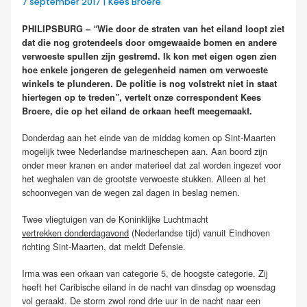
7 september 2017 | Kees Broere
PHILIPSBURG – “Wie door de straten van het eiland loopt ziet
dat die nog grotendeels door omgewaaide bomen en andere
verwoeste spullen zijn gestremd. Ik kon met eigen ogen zien
hoe enkele jongeren de gelegenheid namen om verwoeste
winkels te plunderen. De politie is nog volstrekt niet in staat
hiertegen op te treden”, vertelt onze correspondent Kees
Broere, die op het eiland de orkaan heeft meegemaakt.
Donderdag aan het einde van de middag komen op Sint-Maarten
mogelijk twee Nederlandse marineschepen aan. Aan boord zijn
onder meer kranen en ander materieel dat zal worden ingezet voor
het weghalen van de grootste verwoeste stukken. Alleen al het
schoonvegen van de wegen zal dagen in beslag nemen.
Twee vliegtuigen van de Koninklijke Luchtmacht
vertrekken donderdagavond
(Nederlandse tijd) vanuit Eindhoven
richting Sint-Maarten, dat meldt Defensie.
Irma was een orkaan van categorie 5, de hoogste categorie. Zij
heeft het Caribische eiland in de nacht van dinsdag op woensdag
vol geraakt. De storm zwol rond drie uur in de nacht naar een