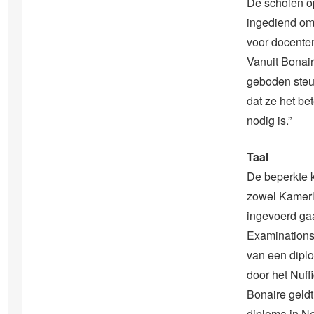
De scholen op
ingediend om 
voor docente
Vanuit
Bonai
geboden steun
dat ze het be
nodig is.”
Taal
De beperkte k
zowel Kamerle
ingevoerd ga
Examinations
van een dipl
door het Nuff
Bonaire geldt
diploma in N