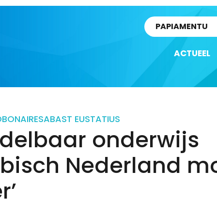
rtikel
PAPIAMENTU
ACTUEEL
D
BONAIRE
SABA
ST EUSTATIUS
ddelbaar onderwijs
ibisch Nederland m
r’