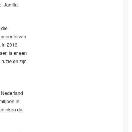
e: Jamila
 die
gemeente van
k in 2016
sen is er een
ruzie en zijn
t Nederland
miljoen in
gebleken dat