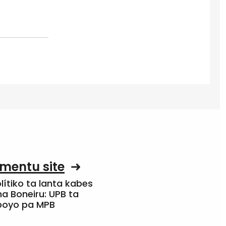
mentu site
olítiko ta lanta kabes
a Boneiru: UPB ta
apoyo pa MPB