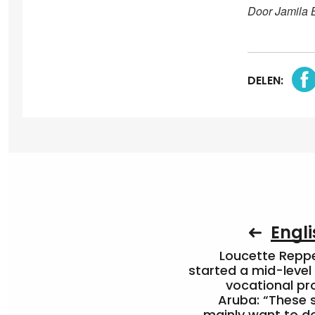
Door Jamila 
DELEN:
Engli
Loucette Rep
started a mid-level
vocational pr
Aruba: “These 
mainly want to do