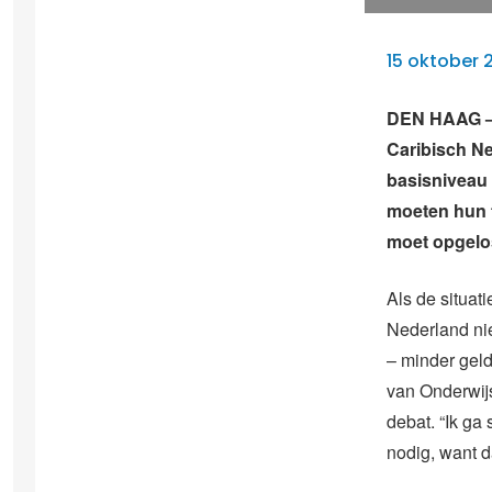
15 oktober 
DEN HAAG – 
Caribisch Ne
basisniveau
moeten hun t
moet opgelo
Als de situat
Nederland nie
– minder geld
van Onderwij
debat. “Ik ga 
nodig, want d