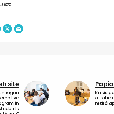
Baaziz
sh site
Papia
penhagen
Krísis p
 creative
atrobe n
ogram in
retirá 
students
 things”