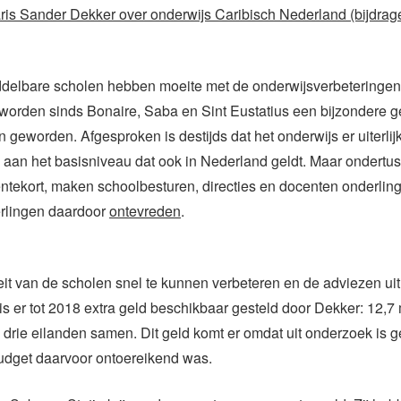
ris Sander Dekker over onderwijs Caribisch Nederland (bijdrag
ddelbare scholen hebben moeite met de onderwijsverbeteringen
worden sinds Bonaire, Saba en Sint Eustatius een bijzondere 
n geworden. Afgesproken is destijds dat het onderwijs er uiterlij
aan het basisniveau dat ook in Nederland geldt. Maar ondertus
entekort, maken schoolbesturen, directies en docenten onderling 
erlingen daardoor
ontevreden
.
it van de scholen snel te kunnen verbeteren en de adviezen ui
 is er tot 2018 extra geld beschikbaar gesteld door Dekker: 12,7 
e drie eilanden samen. Dit geld komt er omdat uit onderzoek is 
budget daarvoor ontoereikend was.