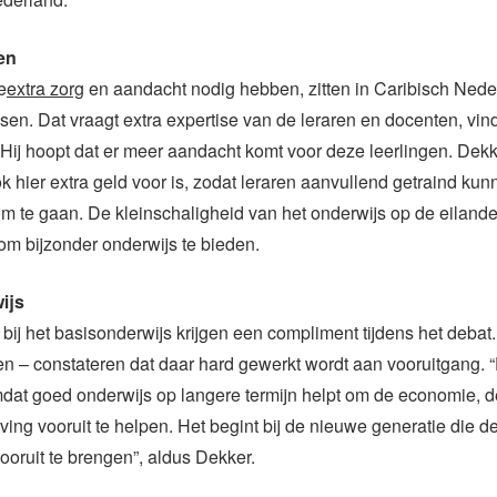
en
e
extra zorg
en aandacht nodig hebben, zitten in Caribisch Nede
ssen. Dat vraagt extra expertise van de leraren en docenten, vin
ij hoopt dat er meer aandacht komt voor deze leerlingen. Dek
k hier extra geld voor is, zodat leraren aanvullend getraind ku
 te gaan. De kleinschaligheid van het onderwijs op de eiland
 om bijzonder onderwijs te bieden.
ijs
bij het basisonderwijs krijgen een compliment tijdens het debat.
 – constateren dat daar hard gewerkt wordt aan vooruitgang. “
mdat goed onderwijs op langere termijn helpt om de economie, d
ing vooruit te helpen. Het begint bij de nieuwe generatie die de
ooruit te brengen”, aldus Dekker.