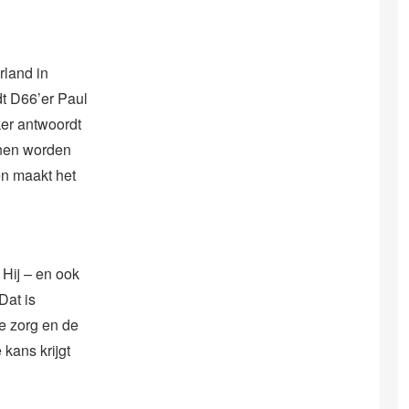
rland in
dt D66’er Paul
ker antwoordt
nnen worden
en maakt het
 Hij – en ook
Dat is
e zorg en de
 kans krijgt