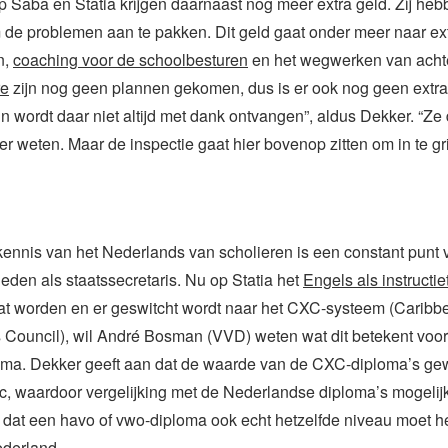
 Saba en Statia krijgen daarnaast nog meer extra geld. Zij he
de problemen aan te pakken. Dit geld gaat onder meer naar ex
n,
coaching voor de schoolbesturen
en het wegwerken van acht
re
zijn nog geen plannen gekomen, dus is er ook nog geen extra
 wordt daar niet altijd met dank ontvangen”, aldus Dekker. “Ze
ter weten. Maar de inspectie gaat hier bovenop zitten om in te gr
ennis van het Nederlands van scholieren is een constant punt v
den als staatssecretaris. Nu op Statia het
Engels als instructie
at worden en er geswitcht wordt naar het CXC-systeem (Caribb
 Council), wil André Bosman (VVD) weten wat dit betekent voo
oma. Dekker geeft aan dat de waarde van de CXC-diploma’s g
ic, waardoor vergelijking met de Nederlandse diploma’s mogelijk
 dat een havo of vwo-diploma ook echt hetzelfde niveau moet h
ederland.