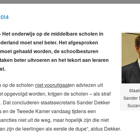
2014
Het onderwijs op de middelbare scholen in
derland moet snel beter. Het afgesproken
 moet gehaald worden, de schoolbesturen
aken beter uitvoeren en het tekort aan leraren
st.
ie op de scholen
niet vooruitgaat
en adviezen uit
Staat
t opgevolgd worden, krijgen de scholen – als straf
Sander D
. Dat concluderen staatssecretaris Sander Dekker
Suzan
s en de Tweede Kamer vandaag tijdens een
sancties niet uit de weg, maar hopelijk zijn die niet
an zijn de leerlingen als eerste de dupe”, aldus Dekker.