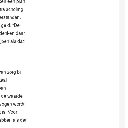
bben een plan
tra scholing
erstanden.
 geld. “De
 denken daar
ijpen als dat
an zorg bij
taal
ean
r de waarde
ewogen wordt
 is. Voor
ebben als dat