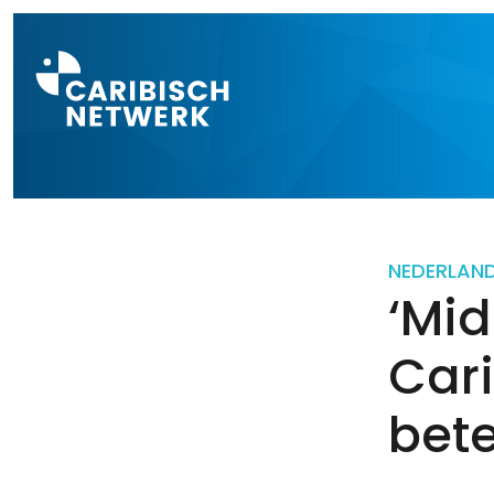
Direct naar a
NEDERLAN
‘Mi
Car
bete