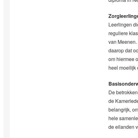
Zorgleerling
Leerlingen di
reguliere kla
van Meenen. H
daarop dat oo
om hiermee om
heel moeilijk
Basisonderw
De betrokken 
de Kamerleden
belangrijk, o
hele samenlev
de eilanden v