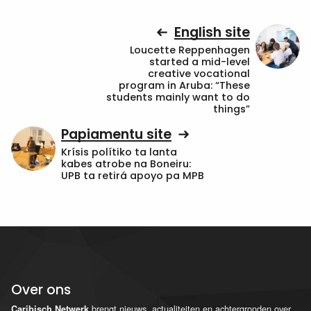
English site
Loucette Reppenhagen
started a mid-level
creative vocational
program in Aruba: “These
students mainly want to do
things”
Papiamentu site
Krísis polítiko ta lanta
kabes atrobe na Boneiru:
UPB ta retirá apoyo pa MPB
Over ons
brengt nieuws, actualiteiten en achtergronden over
Caribisch Netwerk