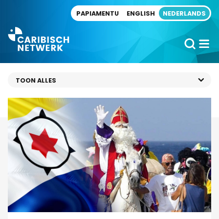
Direct naar artikel
PAPIAMENTU
ENGLISH
NEDERLANDS