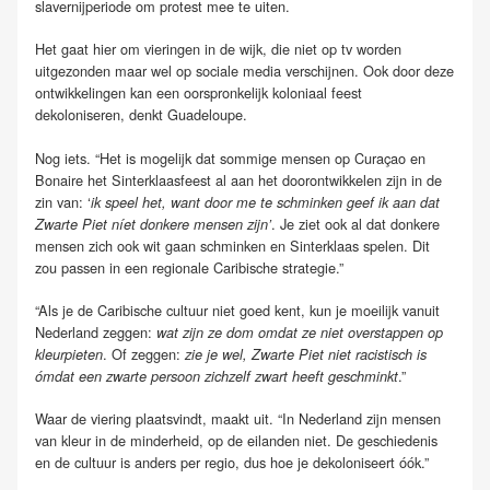
slavernijperiode om protest mee te uiten.
Het gaat hier om vieringen in de wijk, die niet op tv worden
uitgezonden maar wel op sociale media verschijnen. Ook door deze
ontwikkelingen kan een oorspronkelijk koloniaal feest
dekoloniseren, denkt Guadeloupe.
Nog iets. “Het is mogelijk dat sommige mensen op Curaçao en
Bonaire het Sinterklaasfeest al aan het doorontwikkelen zijn in de
zin van: ‘
ik speel het, want door me te schminken geef ik aan dat
. Je ziet ook al dat donkere
Zwarte Piet níet donkere mensen zijn’
mensen zich ook wit gaan schminken en Sinterklaas spelen. Dit
zou passen in een regionale Caribische strategie.”
“Als je de Caribische cultuur niet goed kent, kun je moeilijk vanuit
Nederland zeggen:
wat zijn ze dom omdat ze niet overstappen op
. Of zeggen:
kleurpieten
zie je wel, Zwarte Piet niet racistisch is
.”
ómdat een zwarte persoon zichzelf zwart heeft geschminkt
Waar de viering plaatsvindt, maakt uit. “In Nederland zijn mensen
van kleur in de minderheid, op de eilanden niet. De geschiedenis
en de cultuur is anders per regio, dus hoe je dekoloniseert óók.”