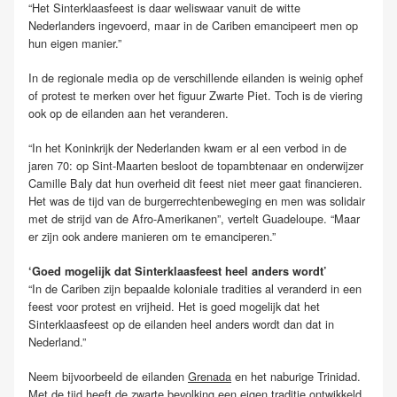
“Het Sinterklaasfeest is daar weliswaar vanuit de witte
Nederlanders ingevoerd, maar in de Cariben emancipeert men op
hun eigen manier.”
In de regionale media op de verschillende eilanden is weinig ophef
of protest te merken over het figuur Zwarte Piet. Toch is de viering
ook op de eilanden aan het veranderen.
“In het Koninkrijk der Nederlanden kwam er al een verbod in de
jaren 70: op Sint-Maarten besloot de topambtenaar en onderwijzer
Camille Baly dat hun overheid dit feest niet meer gaat financieren.
Het was de tijd van de burgerrechtenbeweging en men was solidair
met de strijd van de Afro-Amerikanen”, vertelt Guadeloupe. “Maar
er zijn ook andere manieren om te emanciperen.”
‘Goed mogelijk dat Sinterklaasfeest heel anders wordt’
“In de Cariben zijn bepaalde koloniale tradities al veranderd in een
feest voor protest en vrijheid. Het is goed mogelijk dat het
Sinterklaasfeest op de eilanden heel anders wordt dan dat in
Nederland.”
Neem bijvoorbeeld de eilanden
Grenada
en het naburige Trinidad.
Met de tijd heeft de zwarte bevolking een eigen traditie ontwikkeld,