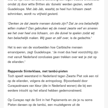
omdat zij door witte Britten als ‘duivels’ werden gezien, vertelt
Guadeloupe. Met Jab Jab, waarbij ze heel hun lichaam zwart
schminken, wordt nu vrijheid gevierd.
“
Denken ze dat zwarte mensen duivels zijn? Dat ze ons belachelijk
willen maken? Dan gebruiken wij de meest zwarte verf en smeren
we het over heel ons lichaam, om die duivel te spelen zodat wij
, is de gedachte.”
hen belachelijk maken. Wij gaan er zélf over
Het is een van de voorbeelden hoe Caribische mensen
emanciperen, zegt Guadeloupe. “Je moet dus heel voorzichtig zijn
met vanuit
Nederland
conclusies gaan trekken over wat je ziet op
de eilanden.”
Rappende Sinterklaas, met tambú-pieten
Toch speelt weerstand in Nederland tegen Zwarte Piet ook een rol
op de eilanden, volgens de antropoloog. Bijvoorbeeld door
Curaçaoënaars van kleur (die in Nederland wonen) die bij een
eerdere intocht op het eiland hebben gedemonstreerd.
Op Curaçao rapt de Sint in het Papiaments en zie je nu soms
Pieten dansen op de tambú, een muziekgenre uit de