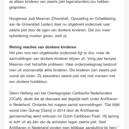
ze alleen kinderen van zwarte piet-tegenstanders zou hebben
gesproken.
Hoogleraar Judi Mesman (Diversiteit, Opvoeding en Ontwikkeling
aan de Universiteit Leiden) doet nu uitgebreid onderzoek naar
zwarte piet door de ogen van donkere kinderen. Dat zou meer
opheldering moeten geven, stelt zij.
Weinig reacties van donkere kinderen
Het plan voor een uitgebreider onderzoek ligt er dus, maar de
aanmeldingen van donkere kinderen blijven uit. Vorig jaar kampte
Mesman met hetzelfde probleem. Haar onderzoeksgroep bestond
toen uit voornamelijk witte kinderen. Die kinderen zien zwarte piet
vooral als clown. Zij associëren zwarte piet niet met mensen met
een donkere huidskleur.
Glenn Helberg van het Overlegorgaan Caribische Nederlanders
(OCaN), denkt dat de discussie wel degelijk leeft onder Antillianen
in Nederland. Ondanks het magere aantal aanmeldingen. “Dat blijkt
vooral toen Quinsy [Gario] in 2014 door de Antilliaanse
gemeenschap werd verkozen tot Dutch Caribbean Pearl. Hij sprong
er echt uit als één van de activisten tegen zwarte piet. Veel
Antillianen in Nederland vonden toen blijkbaar aansluiting bij hem.”