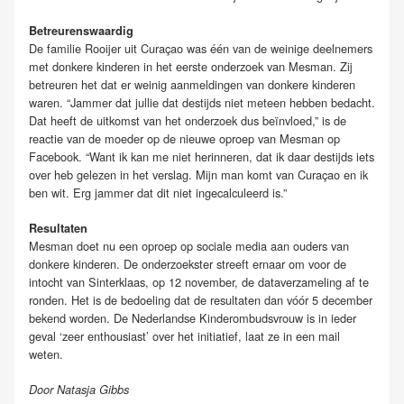
Betreurenswaardig
De familie Rooijer uit Curaçao was één van de weinige deelnemers
met donkere kinderen in het eerste onderzoek van Mesman. Zij
betreuren het dat er weinig aanmeldingen van donkere kinderen
waren. “Jammer dat jullie dat destijds niet meteen hebben bedacht.
Dat heeft de uitkomst van het onderzoek dus beïnvloed,” is de
reactie van de moeder op de nieuwe oproep van Mesman op
Facebook. “Want ik kan me niet herinneren, dat ik daar destijds iets
over heb gelezen in het verslag. Mijn man komt van Curaçao en ik
ben wit. Erg jammer dat dit niet ingecalculeerd is.”
Resultaten
Mesman doet nu een oproep op sociale media aan ouders van
donkere kinderen. De onderzoekster streeft ernaar om voor de
intocht van Sinterklaas, op 12 november, de dataverzameling af te
ronden. Het is de bedoeling dat de resultaten dan vóór 5 december
bekend worden. De Nederlandse Kinderombudsvrouw is in ieder
geval ‘zeer enthousiast’ over het initiatief, laat ze in een mail
weten.
Door Natasja Gibbs