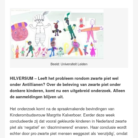
Beeld: Universiteit Leiden
HILVERSUM – Leeft het probleem rondom zwarte piet wel
onder Antillianen? Over de beleving van zwarte piet onder
donkere kinderen, komt nu een uitgebreid onderzoek. Alleen
de aanmeldingen blijven uit.
Het onderzoek komt na de spraakmakende bevindingen van
Kinderombudsvrouw Margrite Kalverboer. Eerder deze week
concludeerde zij dat vooral gekleurde kinderen in Nederland zwarte
piet als ‘negatief’ en ‘discriminerend’ ervaren. Haar conclusie wordt
echter door pro-zwarte piet mensen weggezet als ‘eenzijdig’, omdat