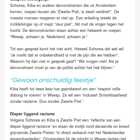
Schorea, Kiba en andere demonstranten die uit Amsterdam
komen, roepen leuzen als “Zwarte Piet, is zwart verdriet!”. De
meeste mensen reageren er niet op. Een enkeling steekt de
middelvinger op of roept “zeur piet”, tikt met de vinger tegen het
hoofd. De demonstranten staan achter een hekwerk en roepen
“Weesp, schaam je. Nederland, schaam je.”
Tot een gesprek komt het niet echt. Hoewel Schorea dat wel wil.
“Je merkt dat er onbekendheid is met de pijn die we hebben”.
Waarom hij dan niet in gesprek gaat? “We mogen niet! Als je
demonstreert moet je van de politie achter het hek blijven.”
“Gewoon onschuldig feestje”
Kiba heeft tot twee keer toe geprobeerd om een “respect volle
dialoog te voeren” in Weesp. Ze wil een “inclusief Sinterklaasfeest
zonder racisme. Dus zonder Zwarte Piet.”
Dieper liggend racisme
Volgens Schorea en Kiba is Zwarte Piet een “reflectie van een
dieper liggend racisme” en staan de vrolijk rond dansende en breed
grijnzende Zwarte Pieten “in direct verband met het Nederlandse
slavernijverleden”. Omstanders bij de intocht in Weesp lachen het