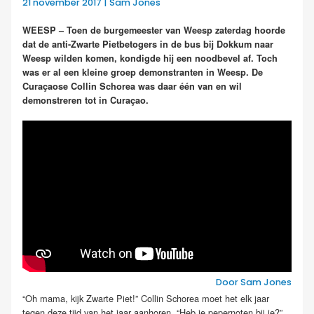
21 november 2017 | Sam Jones
WEESP – Toen de burgemeester van Weesp zaterdag hoorde
dat de anti-Zwarte Pietbetogers in de bus bij Dokkum naar
Weesp wilden komen, kondigde hij een noodbevel af. Toch
was er al een kleine groep demonstranten in Weesp. De
Curaçaose Collin Schorea was daar één van en wil
demonstreren tot in Curaçao.
Door Sam Jones
“Oh mama, kijk Zwarte Piet!” Collin Schorea moet het elk jaar
tegen deze tijd van het jaar aanhoren. “Heb je pepernoten bij je?”