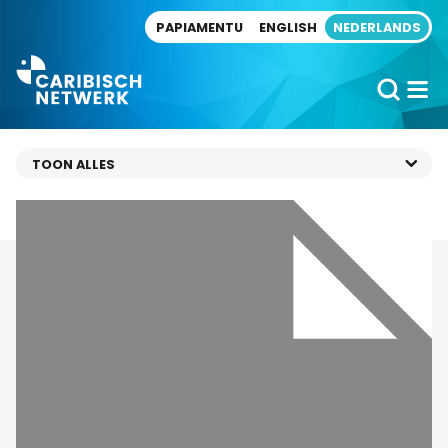
Direct naar artikel
PAPIAMENTU
ENGLISH
NEDERLANDS