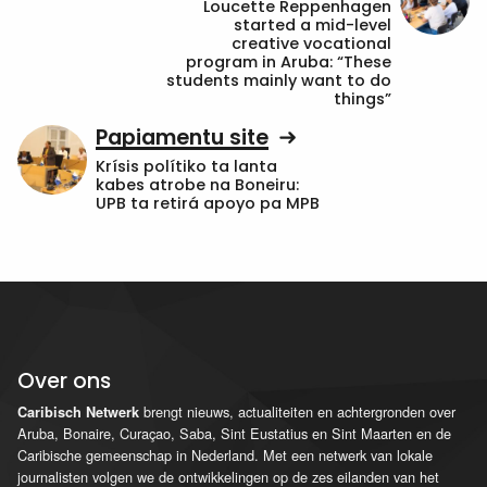
Loucette Reppenhagen
started a mid-level
creative vocational
program in Aruba: “These
students mainly want to do
things”
Papiamentu site
Krísis polítiko ta lanta
kabes atrobe na Boneiru:
UPB ta retirá apoyo pa MPB
Over ons
brengt nieuws, actualiteiten en achtergronden over
Caribisch Netwerk
Aruba, Bonaire, Curaçao, Saba, Sint Eustatius en Sint Maarten en de
Caribische gemeenschap in Nederland. Met een netwerk van lokale
journalisten volgen we de ontwikkelingen op de zes eilanden van het