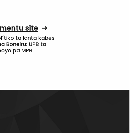
mentu site
olítiko ta lanta kabes
a Boneiru: UPB ta
apoyo pa MPB