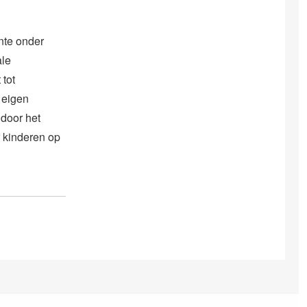
nte onder
ale
 tot
 eigen
 door het
r kinderen op