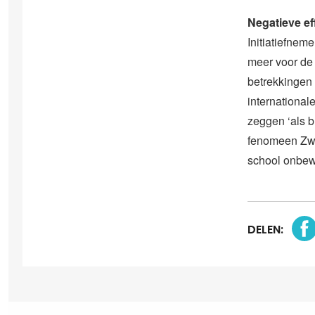
Negatieve ef
Initiatiefne
meer voor de 
betrekkingen 
internationa
zeggen ‘als b
fenomeen Zwar
school onbewu
DELEN: