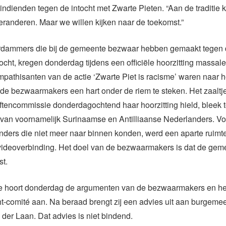
ndienden tegen de intocht met Zwarte Pieten. “Aan de traditie
veranderen. Maar we willen kijken naar de toekomst.”
dammers die bij de gemeente bezwaar hebben gemaakt tegen de
tocht, kregen donderdag tijdens een officiële hoorzitting massale
mpathisanten van de actie ‘Zwarte Piet is racisme’ waren naar h
e bezwaarmakers een hart onder de riem te steken. Het zaaltj
tencommissie donderdagochtend haar hoorzitting hield, bleek t
 van voornamelijk Surinaamse en Antilliaanse Nederlanders. Vo
nders die niet meer naar binnen konden, werd een aparte ruimte
 videoverbinding. Het doel van de bezwaarmakers is dat de gem
st.
 hoort donderdag de argumenten van de bezwaarmakers en he
ht-comité aan. Na beraad brengt zij een advies uit aan burgeme
der Laan. Dat advies is niet bindend.