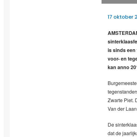
17 oktober 
AMSTERDAM –
sinterklaasf
is sinds een
voor- en teg
kan anno 20
Burgemeester
tegenstander
Zwarte Piet.
Van der Laan 
De sinterklaa
dat de jaarli