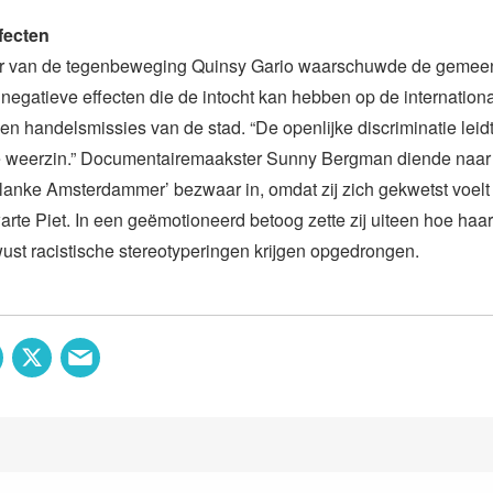
fecten
mer van de tegenbeweging Quinsy Gario waarschuwde de gemee
negatieve effecten die de intocht kan hebben op de internation
en handelsmissies van de stad. “De openlijke discriminatie leidt
le weerzin.” Documentairemaakster Sunny Bergman diende naar
lanke Amsterdammer’ bezwaar in, omdat zij zich gekwetst voelt
te Piet. In een geëmotioneerd betoog zette zij uiteen hoe haa
st racistische stereotyperingen krijgen opgedrongen.