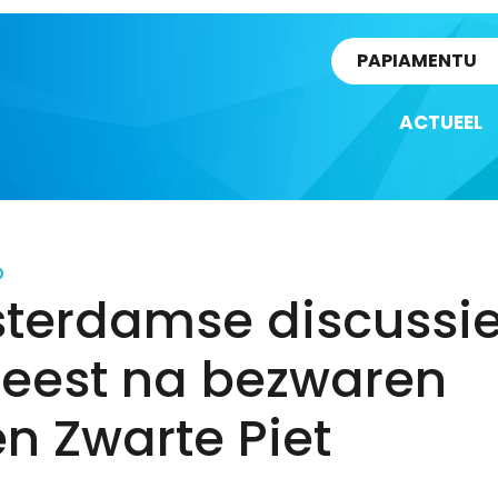
rtikel
PAPIAMENTU
ACTUEEL
D
terdamse discussi
feest na bezwaren
n Zwarte Piet