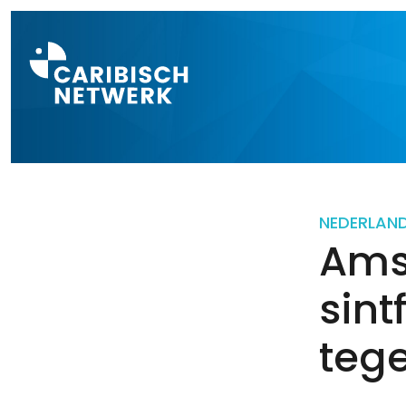
Direct naar a
NEDERLAN
Ams
sint
tege