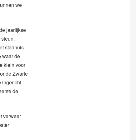
 kunnen we
 jaarlijkse
 steun.
et stadhuis
e waar de
e klein voor
or de Zwarte
 ingericht
eente de
t verweer
ester