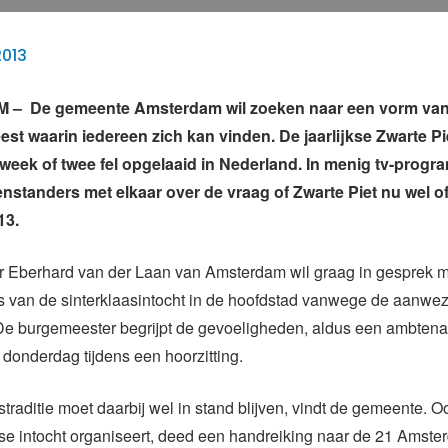
2013
 De gemeente Amsterdam wil zoeken naar een vorm van
eest waarin iedereen zich kan vinden.
De jaarlijkse Zwarte P
 week of twee fel opgelaaid in Nederland. In menig tv-prog
enstanders met elkaar over de vraag of Zwarte Piet nu wel of
13.
 Eberhard van der Laan van Amsterdam wil graag in gesprek m
s van de sinterklaasintocht in de hoofdstad vanwege de aanwe
 De burgemeester begrijpt de gevoeligheden, aldus een ambten
donderdag tijdens een hoorzitting.
straditie moet daarbij wel in stand blijven, vindt de gemeente. O
jkse intocht organiseert, deed een handreiking naar de 21 Amst