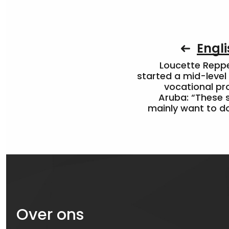
Engli
Loucette Rep
started a mid-level
vocational pr
Aruba: “These 
mainly want to do
Over ons