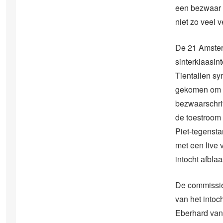
een bezwaar i
niet zo veel 
De 21 Amster
sinterklaasin
Tientallen sy
gekomen om d
bezwaarschrif
de toestroom
Piet-tegensta
met een live
intocht afblaa
De commissie
van het intoc
Eberhard van 