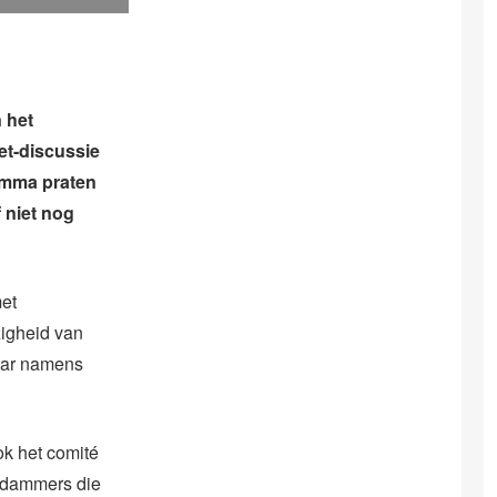
 het
iet-discussie
ramma praten
 niet nog
et
zigheid van
aar namens
ok het comité
erdammers die