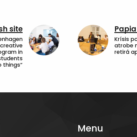
sh site
Papia
penhagen
Krísis p
 creative
atrobe n
ogram in
retirá 
students
 things”
Menu