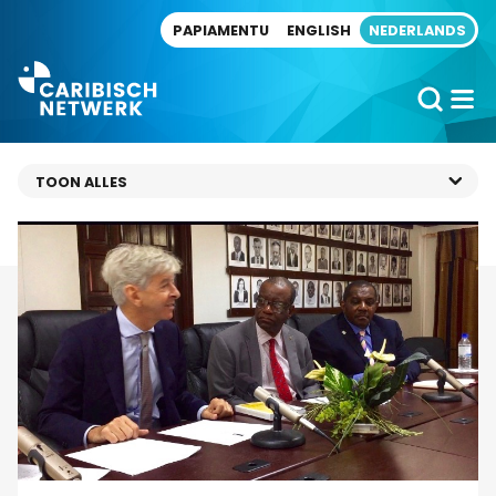
Direct naar artikel
PAPIAMENTU
ENGLISH
NEDERLANDS