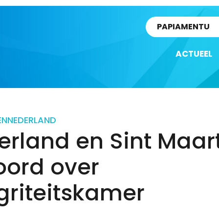
rtikel
PAPIAMENTU
ACTUEEL
EN
NEDERLAND
erland en Sint Maar
oord over
griteitskamer