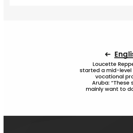
Engli
Loucette Rep
started a mid-level
vocational pr
Aruba: “These 
mainly want to do