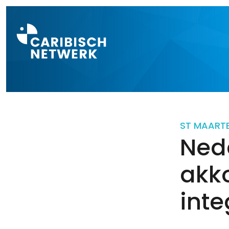
Direct naar a
ST MAART
Ned
akk
inte