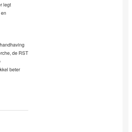
r legt
 en
shandhaving
herche, de RST
e
kel beter