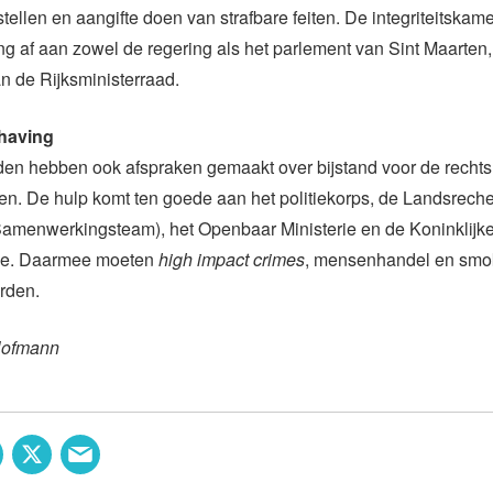
tellen en aangifte doen van strafbare feiten. De integriteitskame
g af aan zowel de regering als het parlement van Sint Maarten,
n de Rijksministerraad.
having
den hebben ook afspraken gemaakt over bijstand voor de recht
en. De hulp komt ten goede aan het politiekorps, de Landsrec
amenwerkingsteam), het Openbaar Ministerie en de Koninklijk
e. Daarmee moeten
high impact crimes
, mensenhandel en smok
rden.
Hofmann