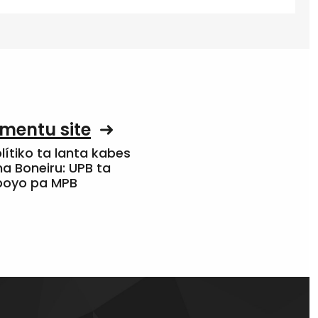
mentu site
olítiko ta lanta kabes
a Boneiru: UPB ta
apoyo pa MPB