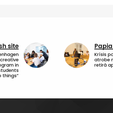
sh site
Papia
penhagen
Krísis p
 creative
atrobe n
ogram in
retirá 
students
 things”