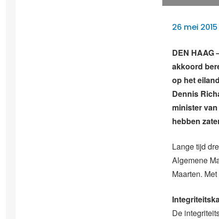
26 mei 2015
DEN HAAG – 
akkoord bere
op het eilan
Dennis Rich
minister van
hebben zate
Lange tijd dr
Algemene Maa
Maarten. Met 
Integriteits
De integrite