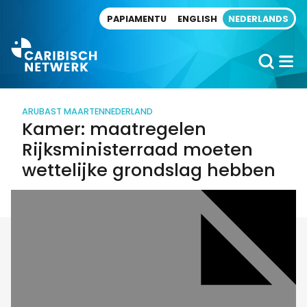
Direct naar artikel
PAPIAMENTU
ENGLISH
NEDERLANDS
ARUBA
ST MAARTEN
NEDERLAND
Kamer: maatregelen
Rijksministerraad moeten
wettelijke grondslag hebben