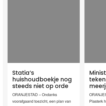
Statia’s
Minist
huishoudboekje nog
teken
steeds niet op orde
meerj
ORANJESTAD – Ondanks
ORANJEST
voorafgaand toezicht, een plan van
Plasterk h