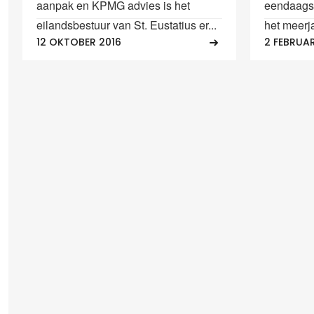
aanpak en KPMG advies is het
eendaagse
eilandsbestuur van St. Eustatius er...
het meerja
12 OKTOBER 2016
2 FEBRUAR