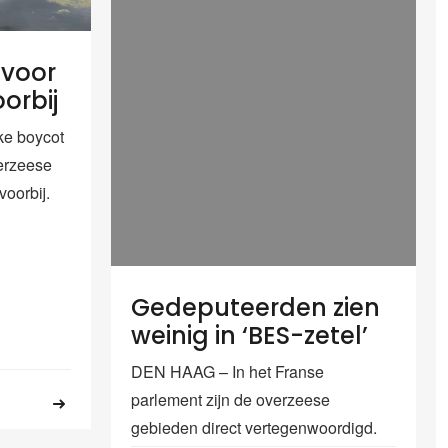
 voor
oorbij
ke boycot
erzeese
voorbij.
Gedeputeerden zien
weinig in ‘BES-zetel’
DEN HAAG – In het Franse
parlement zijn de overzeese
gebieden direct vertegenwoordigd.