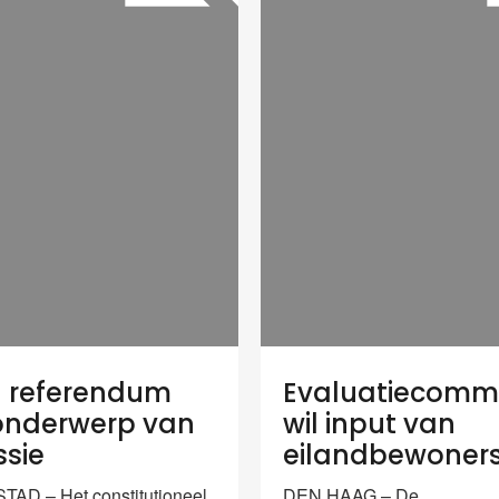
a referendum
Evaluatiecommi
t onderwerp van
wil input van
ssie
eilandbewoner
AD – Het constitutioneel
DEN HAAG – De