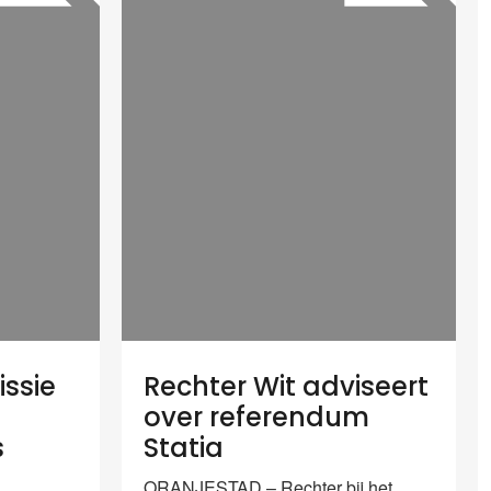
ssie
Rechter Wit adviseert
over referendum
s
Statia
ORANJESTAD – Rechter bij het