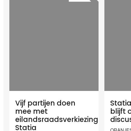
Vijf partijen doen
Stati
mee met
blijf
eilandsraadsverkiezingen
discu
Statia
ORANJEST