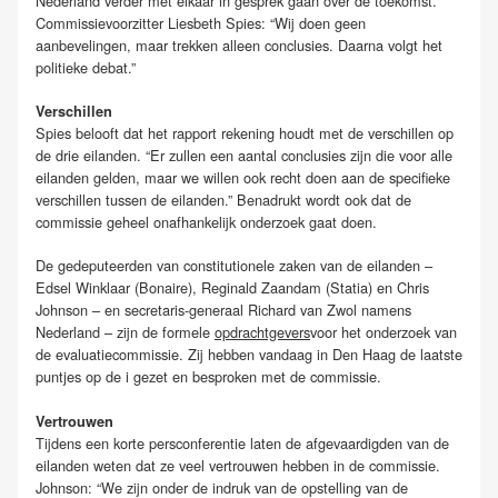
Nederland verder met elkaar in gesprek gaan over de toekomst.
Commissievoorzitter Liesbeth Spies: “Wij doen geen
aanbevelingen, maar trekken alleen conclusies. Daarna volgt het
politieke debat.”
Verschillen
Spies belooft dat het rapport rekening houdt met de verschillen op
de drie eilanden. “Er zullen een aantal conclusies zijn die voor alle
eilanden gelden, maar we willen ook recht doen aan de specifieke
verschillen tussen de eilanden.” Benadrukt wordt ook dat de
commissie geheel onafhankelijk onderzoek gaat doen.
De gedeputeerden van constitutionele zaken van de eilanden –
Edsel Winklaar (Bonaire), Reginald Zaandam (Statia) en Chris
Johnson – en secretaris-generaal Richard van Zwol namens
Nederland – zijn de formele
opdrachtgevers
voor het onderzoek van
de evaluatiecommissie. Zij hebben vandaag in Den Haag de laatste
puntjes op de i gezet en besproken met de commissie.
Vertrouwen
Tijdens een korte persconferentie laten de afgevaardigden van de
eilanden weten dat ze veel vertrouwen hebben in de commissie.
Johnson: “We zijn onder de indruk van de opstelling van de