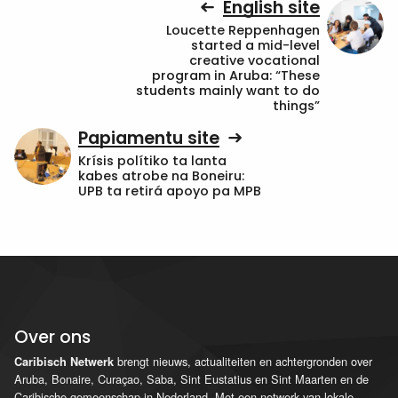
English site
Loucette Reppenhagen
started a mid-level
creative vocational
program in Aruba: “These
students mainly want to do
things”
Papiamentu site
Krísis polítiko ta lanta
kabes atrobe na Boneiru:
UPB ta retirá apoyo pa MPB
Over ons
brengt nieuws, actualiteiten en achtergronden over
Caribisch Netwerk
Aruba, Bonaire, Curaçao, Saba, Sint Eustatius en Sint Maarten en de
Caribische gemeenschap in Nederland. Met een netwerk van lokale