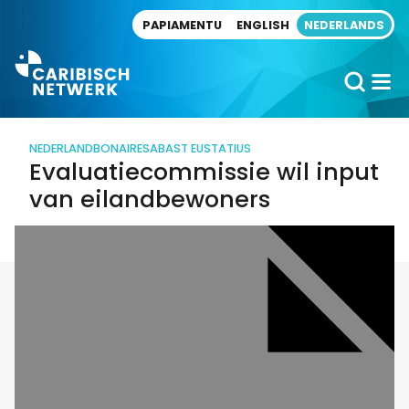
Direct naar artikel
PAPIAMENTU
ENGLISH
NEDERLANDS
NEDERLAND
BONAIRE
SABA
ST EUSTATIUS
Evaluatiecommissie wil input
van eilandbewoners