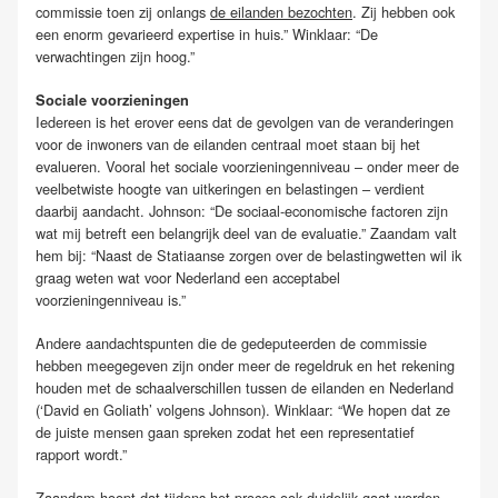
commissie toen zij onlangs
de eilanden bezochten
. Zij hebben ook
een enorm gevarieerd expertise in huis.” Winklaar: “De
verwachtingen zijn hoog.”
Sociale voorzieningen
Iedereen is het erover eens dat de gevolgen van de veranderingen
voor de inwoners van de eilanden centraal moet staan bij het
evalueren. Vooral het sociale voorzieningenniveau – onder meer de
veelbetwiste hoogte van uitkeringen en belastingen – verdient
daarbij aandacht. Johnson: “De sociaal-economische factoren zijn
wat mij betreft een belangrijk deel van de evaluatie.” Zaandam valt
hem bij: “Naast de Statiaanse zorgen over de belastingwetten wil ik
graag weten wat voor Nederland een acceptabel
voorzieningenniveau is.”
Andere aandachtspunten die de gedeputeerden de commissie
hebben meegegeven zijn onder meer de regeldruk en het rekening
houden met de schaalverschillen tussen de eilanden en Nederland
(‘David en Goliath’ volgens Johnson). Winklaar: “We hopen dat ze
de juiste mensen gaan spreken zodat het een representatief
rapport wordt.”
Zaandam hoopt dat tijdens het proces ook duidelijk gaat worden