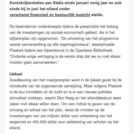
Koninkrijksrelaties aan Statia sinds januari vorig jaar en ook
sinds hij in juni het eiland onder
verscherpt financieel en bestuurlijk toezicht
stelde.
De bewindsman onderstreepte tijdens de presentatie het belang
van de investeringen op sociaal-economisch gebied, die in het
vijfjarenplan zijn opgenomen. “De uitvoering van het programma
vereist samenwerking op alle regeringsniveaus”, waarschuwde
Plasterk tijdens een bijeenkomst in de Openbare Bibliotheek.
“Ondanks enige vertraging is de eerste stap dat we nu met elkaar
moeten gaan samenwerken.”
IJskast
Goedkeuring van het meerjarenplan werd in de ijskast gezet bij de
introductie van de zogenaamde aanwijzing. Maar volgens Plasterk
is de kou inmiddels uit de lucht en is er een nieuwe politieke
atmosfeer ontstaan, waarin Den Haag en het eilandsbestuur weer
zaken met elkaar willen doen. Om een indruk te geven van de
omvang en schaal van het plan, wees de minister op de
investeringen van zes miljoen dollar voor verbetering van het
wegennet en 450.000 dollar voor verbetering van scholen op het
eiland.