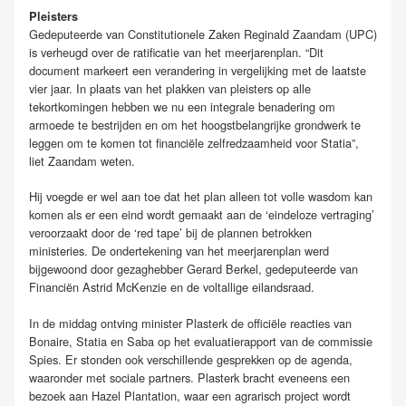
Pleisters
Gedeputeerde van Constitutionele Zaken Reginald Zaandam (UPC)
is verheugd over de ratificatie van het meerjarenplan. “Dit
document markeert een verandering in vergelijking met de laatste
vier jaar. In plaats van het plakken van pleisters op alle
tekortkomingen hebben we nu een integrale benadering om
armoede te bestrijden en om het hoogstbelangrijke grondwerk te
leggen om te komen tot financiële zelfredzaamheid voor Statia”,
liet Zaandam weten.
Hij voegde er wel aan toe dat het plan alleen tot volle wasdom kan
komen als er een eind wordt gemaakt aan de ‘eindeloze vertraging’
veroorzaakt door de ‘red tape’ bij de plannen betrokken
ministeries. De ondertekening van het meerjarenplan werd
bijgewoond door gezaghebber Gerard Berkel, gedeputeerde van
Financiën Astrid McKenzie en de voltallige eilandsraad.
In de middag ontving minister Plasterk de officiële reacties van
Bonaire, Statia en Saba op het evaluatierapport van de commissie
Spies. Er stonden ook verschillende gesprekken op de agenda,
waaronder met sociale partners. Plasterk bracht eveneens een
bezoek aan Hazel Plantation, waar een agrarisch project wordt