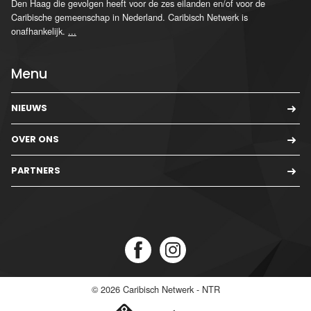
Den Haag die gevolgen heeft voor de zes eilanden en/of voor de
Caribische gemeenschap in Nederland. Caribisch Netwerk is
onafhankelijk.
...
Menu
NIEUWS
OVER ONS
PARTNERS
© 2026
Caribisch Netwerk - NTR