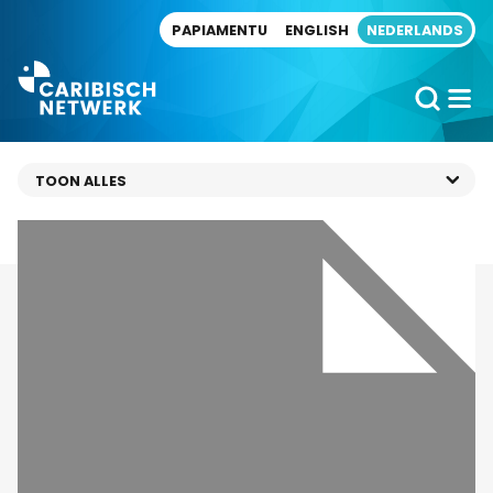
Direct naar artikel
PAPIAMENTU
ENGLISH
NEDERLANDS