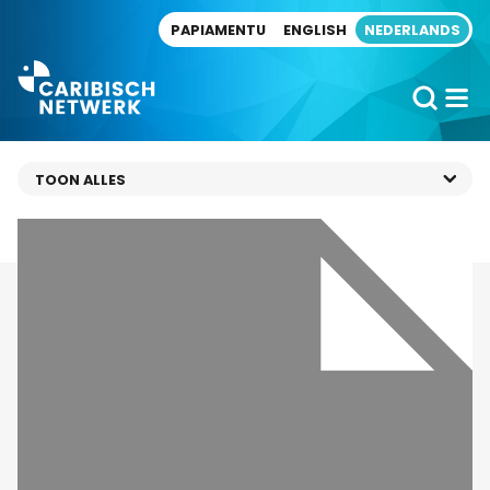
Direct naar artikel
PAPIAMENTU
ENGLISH
NEDERLANDS